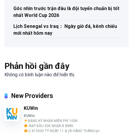
Góc nhìn trước trận đâu là đội tuyển chuẩn bị tốt
nhất World Cup 2026
Lịch Senegal vs Iraq： Ngày giờ đá, kênh chiếu
mới nhất hôm nay
Phản hồi gần đây
Không có bình luận nào để hiển thị.
New Providers
KUWin
KUWin
ĐĂNG KÝ NHẬN MIỄN PHÍ 100K
NẠP ĐẦU 50K NHẬN 8.888K
LÌ XÌ 5000 TỶ NGÀY 11 & 28 HÀNG THÁNG/p>