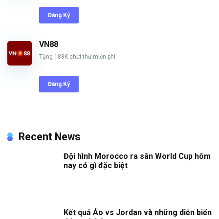
Đăng Ký
VN88
Tặng 188K chơi thử miễn phí
Đăng Ký
Recent News
Đội hình Morocco ra sân World Cup hôm
nay có gì đặc biệt
Kết quả Áo vs Jordan và những diễn biến