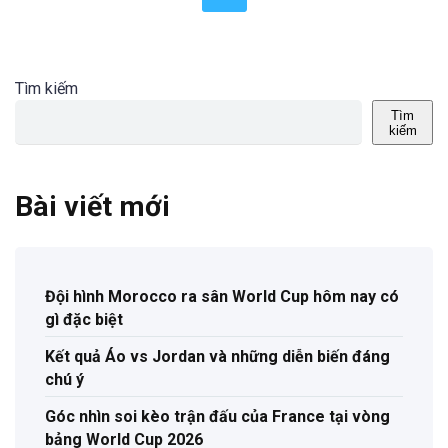
Tìm kiếm
Tìm
kiếm
Bài viết mới
Đội hình Morocco ra sân World Cup hôm nay có
gì đặc biệt
Kết quả Áo vs Jordan và những diễn biến đáng
chú ý
Góc nhìn soi kèo trận đấu của France tại vòng
bảng World Cup 2026