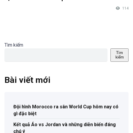
114
Tìm kiếm
Tìm
kiếm
Bài viết mới
Đội hình Morocco ra sân World Cup hôm nay có
gì đặc biệt
Kết quả Áo vs Jordan và những diễn biến đáng
chú ý