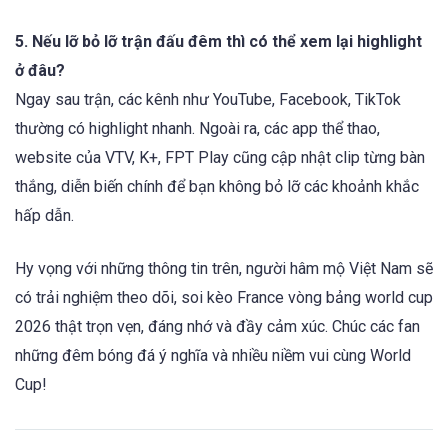
5. Nếu lỡ bỏ lỡ trận đấu đêm thì có thể xem lại highlight
ở đâu?
Ngay sau trận, các kênh như YouTube, Facebook, TikTok
thường có highlight nhanh. Ngoài ra, các app thể thao,
website của VTV, K+, FPT Play cũng cập nhật clip từng bàn
thắng, diễn biến chính để bạn không bỏ lỡ các khoảnh khắc
hấp dẫn.
Hy vọng với những thông tin trên, người hâm mộ Việt Nam sẽ
có trải nghiệm theo dõi, soi kèo France vòng bảng world cup
2026 thật trọn vẹn, đáng nhớ và đầy cảm xúc. Chúc các fan
những đêm bóng đá ý nghĩa và nhiều niềm vui cùng World
Cup!