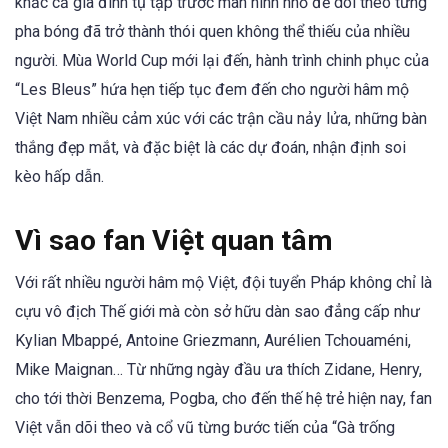
khắc cả gia đình tụ tập trước màn hình nhỏ để dõi theo từng
pha bóng đã trở thành thói quen không thể thiếu của nhiều
người. Mùa World Cup mới lại đến, hành trình chinh phục của
“Les Bleus” hứa hẹn tiếp tục đem đến cho người hâm mộ
Việt Nam nhiều cảm xúc với các trận cầu nảy lửa, những bàn
thắng đẹp mắt, và đặc biệt là các dự đoán, nhận định soi
kèo hấp dẫn.
Vì sao fan Việt quan tâm
Với rất nhiều người hâm mộ Việt, đội tuyển Pháp không chỉ là
cựu vô địch Thế giới mà còn sở hữu dàn sao đẳng cấp như
Kylian Mbappé, Antoine Griezmann, Aurélien Tchouaméni,
Mike Maignan… Từ những ngày đầu ưa thích Zidane, Henry,
cho tới thời Benzema, Pogba, cho đến thế hệ trẻ hiện nay, fan
Việt vẫn dõi theo và cổ vũ từng bước tiến của “Gà trống