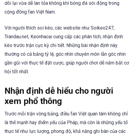
dõi lại vừa dễ lan tỏa không khí bóng đá sôi động trong
cộng đồng fan Việt Nam.
Với người thích soi kèo, các website như Soikeo247,
Trandau.net, Keonhacai cung cấp các phân tích, nhận định
kèo trước trận cực kỳ chi tiết. Những bài nhận định này
thường có cả bảng tỷ lệ, góc nhìn chuyên môn lẫn góc nhìn
gần gũi với thực tế đặt cược, giúp người chơi dễ nắm bắt cơ
hội tốt nhất.
Nhận định dễ hiểu cho người
xem phổ thông
Trước mỗi trận vòng bảng, điều fan Việt quan tâm không chỉ
là thế mạnh hay điểm yếu của Pháp, mà còn là những yếu tố
thực tế như lực lượng, phong độ, khả năng ghi bàn của các