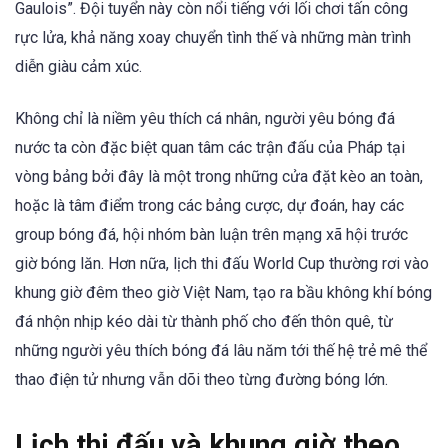
Gaulois”. Đội tuyển này còn nổi tiếng với lối chơi tấn công
rực lửa, khả năng xoay chuyển tình thế và những màn trình
diễn giàu cảm xúc.
Không chỉ là niềm yêu thích cá nhân, người yêu bóng đá
nước ta còn đặc biệt quan tâm các trận đấu của Pháp tại
vòng bảng bởi đây là một trong những cửa đặt kèo an toàn,
hoặc là tâm điểm trong các bảng cược, dự đoán, hay các
group bóng đá, hội nhóm bàn luận trên mạng xã hội trước
giờ bóng lăn. Hơn nữa, lịch thi đấu World Cup thường rơi vào
khung giờ đêm theo giờ Việt Nam, tạo ra bầu không khí bóng
đá nhộn nhịp kéo dài từ thành phố cho đến thôn quê, từ
những người yêu thích bóng đá lâu năm tới thế hệ trẻ mê thể
thao điện tử nhưng vẫn dõi theo từng đường bóng lớn.
Lịch thi đấu và khung giờ theo