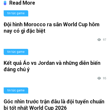
Read More
tin tức game
Đội hình Morocco ra sân World Cup hôm
nay có gì đặc biệt
97
tin tức game
Kết quả Áo vs Jordan và những diễn biến
đáng chú ý
95
tin tức game
Góc nhìn trước trận đâu là đội tuyển chuẩn
bị tốt nhất World Cup 2026