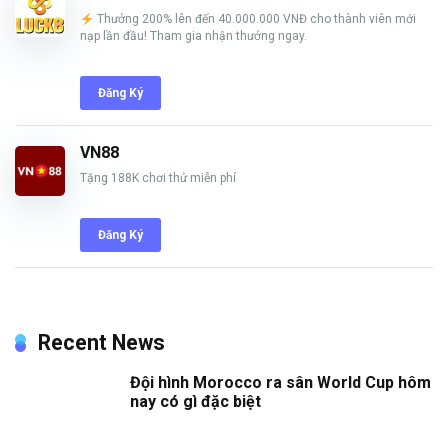
Thưởng 200% lên đến 40.000.000 VNĐ cho thành viên mới
nạp lần đầu! Tham gia nhận thưởng ngay.
Đăng Ký
VN88
Tặng 188K chơi thử miễn phí
Đăng Ký
Recent News
Đội hình Morocco ra sân World Cup hôm
nay có gì đặc biệt