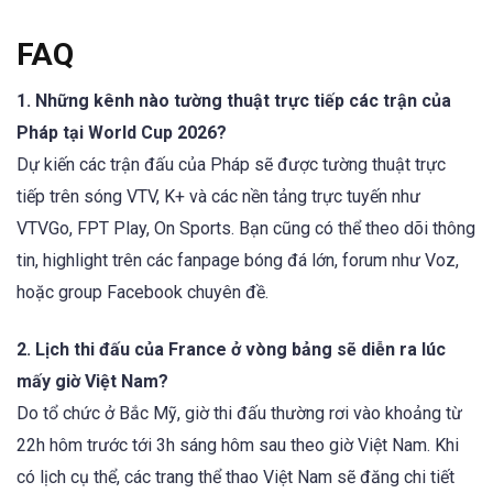
FAQ
1. Những kênh nào tường thuật trực tiếp các trận của
Pháp tại World Cup 2026?
Dự kiến các trận đấu của Pháp sẽ được tường thuật trực
tiếp trên sóng VTV, K+ và các nền tảng trực tuyến như
VTVGo, FPT Play, On Sports. Bạn cũng có thể theo dõi thông
tin, highlight trên các fanpage bóng đá lớn, forum như Voz,
hoặc group Facebook chuyên đề.
2. Lịch thi đấu của France ở vòng bảng sẽ diễn ra lúc
mấy giờ Việt Nam?
Do tổ chức ở Bắc Mỹ, giờ thi đấu thường rơi vào khoảng từ
22h hôm trước tới 3h sáng hôm sau theo giờ Việt Nam. Khi
có lịch cụ thể, các trang thể thao Việt Nam sẽ đăng chi tiết