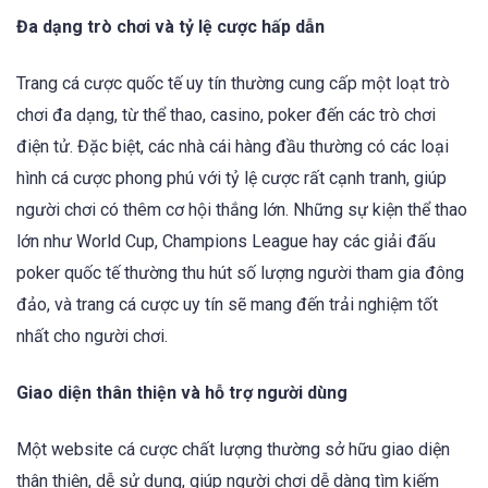
Đa dạng trò chơi và tỷ lệ cược hấp dẫn
Trang cá cược quốc tế uy tín thường cung cấp một loạt trò
chơi đa dạng, từ thể thao, casino, poker đến các trò chơi
điện tử. Đặc biệt, các nhà cái hàng đầu thường có các loại
hình cá cược phong phú với tỷ lệ cược rất cạnh tranh, giúp
người chơi có thêm cơ hội thắng lớn. Những sự kiện thể thao
lớn như World Cup, Champions League hay các giải đấu
poker quốc tế thường thu hút số lượng người tham gia đông
đảo, và trang cá cược uy tín sẽ mang đến trải nghiệm tốt
nhất cho người chơi.
Giao diện thân thiện và hỗ trợ người dùng
Một website cá cược chất lượng thường sở hữu giao diện
thân thiện, dễ sử dụng, giúp người chơi dễ dàng tìm kiếm