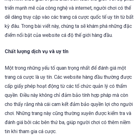
triển mạnh mẽ của công nghệ và internet, người chơi có thể
dễ dàng truy cập vào các trang cá cược quốc tế uy tín từ bất
kỳ đâu. Trong bài viết này, chúng ta sẽ khám phá những đặc
điểm nổi bật của website cá độ thế giới hàng đầu.
Chất lượng dịch vụ và uy tín
Một trong những yếu tố quan trọng nhất để đánh giá một
trang cá cược là uy tín. Các website hàng đầu thường được
cấp giấy phép hoạt động từ các tổ chức quản lý có thẩm
quyền. Điều này không chỉ đảm bảo tính hợp pháp mà còn
cho thấy rằng nhà cái cam kết đảm bảo quyền lợi cho người
chơi. Những trang này cũng thường xuyên được kiểm tra và
đánh giá bởi các bên thứ ba, giúp người chơi có thêm niềm
tin khi tham gia cá cược.