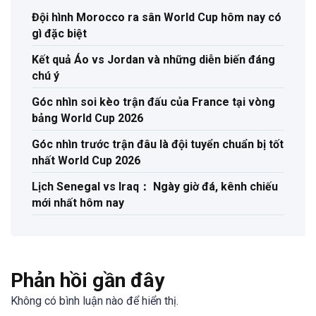
Đội hình Morocco ra sân World Cup hôm nay có
gì đặc biệt
Kết quả Áo vs Jordan và những diễn biến đáng
chú ý
Góc nhìn soi kèo trận đấu của France tại vòng
bảng World Cup 2026
Góc nhìn trước trận đâu là đội tuyển chuẩn bị tốt
nhất World Cup 2026
Lịch Senegal vs Iraq： Ngày giờ đá, kênh chiếu
mới nhất hôm nay
Phản hồi gần đây
Không có bình luận nào để hiển thị.