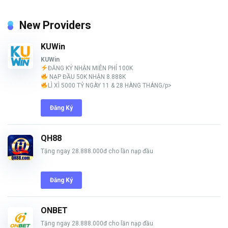
New Providers
KUWin
KUWin
ĐĂNG KÝ NHẬN MIỄN PHÍ 100K
NẠP ĐẦU 50K NHẬN 8.888K
LÌ XÌ 5000 TỶ NGÀY 11 & 28 HÀNG THÁNG/p>
Đăng Ký
QH88
Tặng ngay 28.888.000đ cho lần nạp đầu
Đăng Ký
ONBET
Tặng ngay 28.888.000đ cho lần nạp đầu