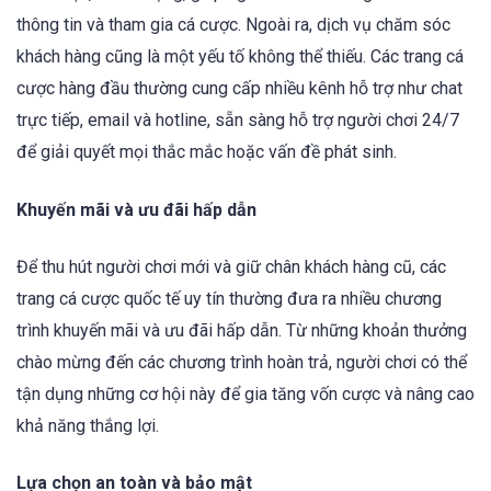
thông tin và tham gia cá cược. Ngoài ra, dịch vụ chăm sóc
khách hàng cũng là một yếu tố không thể thiếu. Các trang cá
cược hàng đầu thường cung cấp nhiều kênh hỗ trợ như chat
trực tiếp, email và hotline, sẵn sàng hỗ trợ người chơi 24/7
để giải quyết mọi thắc mắc hoặc vấn đề phát sinh.
Khuyến mãi và ưu đãi hấp dẫn
Để thu hút người chơi mới và giữ chân khách hàng cũ, các
trang cá cược quốc tế uy tín thường đưa ra nhiều chương
trình khuyến mãi và ưu đãi hấp dẫn. Từ những khoản thưởng
chào mừng đến các chương trình hoàn trả, người chơi có thể
tận dụng những cơ hội này để gia tăng vốn cược và nâng cao
khả năng thắng lợi.
Lựa chọn an toàn và bảo mật