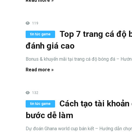
Read more »
119
Top 7 trang cá độ b
tin tức game
đánh giá cao
Bonus & khuyến mãi tại trang cá độ bóng đá – Hướng
Read more »
132
Cách tạo tài khoản
tin tức game
bước dễ làm
Dự đoán Ghana world cup bán kết – Hướng dẫn chọn t