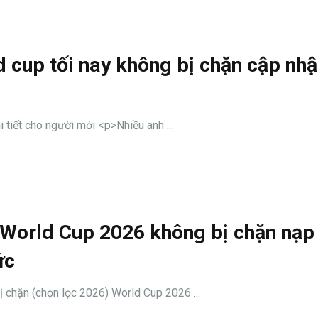
 cup tối nay không bị chặn cập nhậ
tiết cho người mới <p>Nhiều anh ...
World Cup 2026 không bị chặn nạp 
ức
chặn (chọn lọc 2026) World Cup 2026 ...