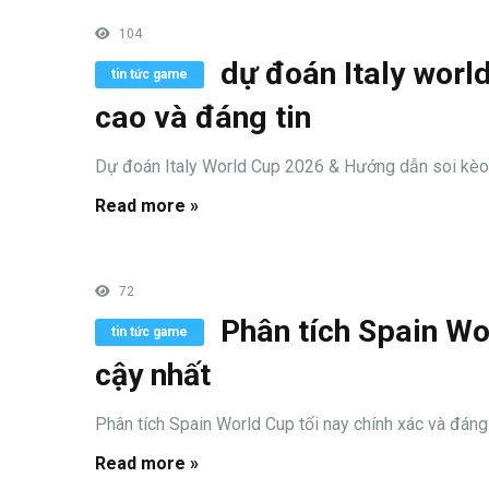
104
dự đoán Italy worl
tin tức game
cao và đáng tin
Dự đoán Italy World Cup 2026 & Hướng dẫn soi kèo c
Read more »
72
Phân tích Spain Wor
tin tức game
cậy nhất
Phân tích Spain World Cup tối nay chính xác và đáng t
Read more »