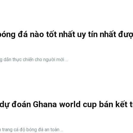
óng đá nào tốt nhất uy tín nhất đư
 dẫn thực chiến cho người mới ...
 dự đoán Ghana world cup bán kết 
rang cá độ bóng đá an toàn ...