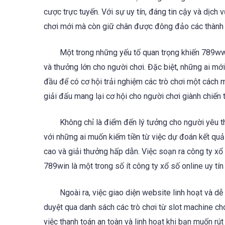
cược trực tuyến. Với sự uy tín, đáng tin cậy và dịc
chơi mới mà còn giữ chân được đông đảo các thành 
Một trong những yếu tố quan trọng khiến 789wwin 
và thưởng lớn cho người chơi. Đặc biệt, những ai m
đầu để có cơ hội trải nghiệm các trò chơi một cách m
giải đấu mang lại cơ hội cho người chơi giành chiến
Không chỉ là điểm đến lý tưởng cho người yêu thí
với những ai muốn kiếm tiền từ việc dự đoán kết quả 
cao và giải thưởng hấp dẫn. Việc soạn ra công ty xổ
789win là một trong số ít công ty xổ số online uy tín 
Ngoài ra, việc giao diện website linh hoạt và dễ s
duyệt qua danh sách các trò chơi từ slot machine ch
việc thanh toán an toàn và linh hoạt khi bạn muốn rút 