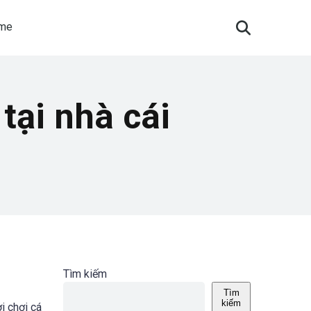
ame
ại nhà cái
Tìm kiếm
Tìm
kiếm
i chơi cá