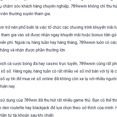
h vụ chăm sóc khách hàng chuyên nghiệp, 789wwin không chỉ thu hú
viên thường xuyên tham gia.
trở nên phổ biến là việc tổ chức các chương trình khuyến mãi 
ới tham gia vào sẽ được nhận ngay khuyến mãi hoặc bonus tiền gử
iễn phí. Ngoài ra, hàng tuần hay hàng tháng, 789wwin luôn có các
 thắng và nhận được phần thưởng lớn.
ch cá cược bóng đá hay casino trực tuyến, 789wwin cũng rất ph
xổ số. Hàng ngày, hàng tuần có rất nhiều vé số mở bán với tỷ lệ c
 số uy tín để mua vé số online đã không còn xa lạ với nhiều người
hiện nay.
ử dụng của 789win đã thu hút rất nhiều game thủ. Bạn có thể th
o den roulette hay blackjack để lựa chọn theo sở thích của mình. 
tiền từ tài khoản sau khi chiến