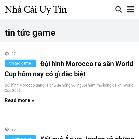
tin tức game
97
Đội hình Morocco ra sân World
tin tức game
Cup hôm nay có gì đặc biệt
Đội hình Morocco đang là chủ đề nóng với người hâm mộ bóng đá khi World
Cup 2026 ...
Read more »
95
tin tức game