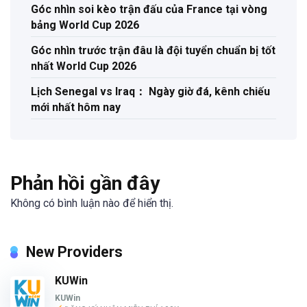
Góc nhìn soi kèo trận đấu của France tại vòng
bảng World Cup 2026
Góc nhìn trước trận đâu là đội tuyển chuẩn bị tốt
nhất World Cup 2026
Lịch Senegal vs Iraq： Ngày giờ đá, kênh chiếu
mới nhất hôm nay
Phản hồi gần đây
Không có bình luận nào để hiển thị.
New Providers
KUWin
KUWin