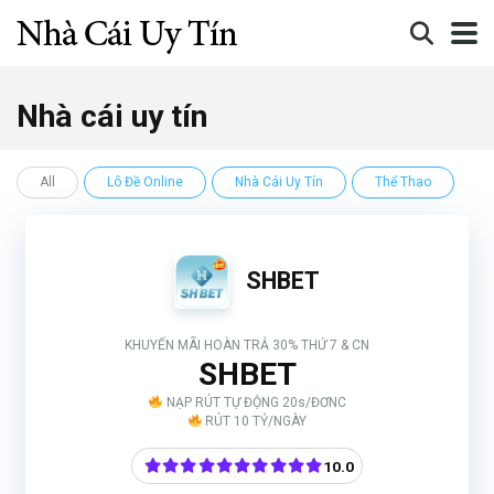
Nhà cái uy tín
All
Lô Đề Online
Nhà Cái Uy Tín
Thể Thao
SHBET
KHUYẾN MÃI HOÀN TRẢ 30% THỨ 7 & CN
SHBET
NẠP RÚT TỰ ĐỘNG 20s/ĐƠNC
RÚT 10 TỶ/NGÀY
10.0