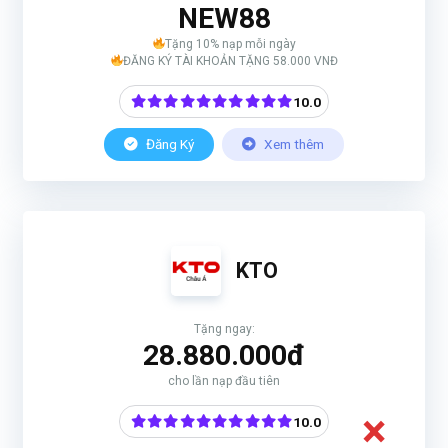
NEW88
Tặng 10% nạp mỗi ngày
ĐĂNG KÝ TÀI KHOẢN TẶNG 58.000 VNĐ
10.0
Đăng Ký
Xem thêm
KTO
Tặng ngay:
28.880.000đ
cho lần nạp đầu tiên
10.0