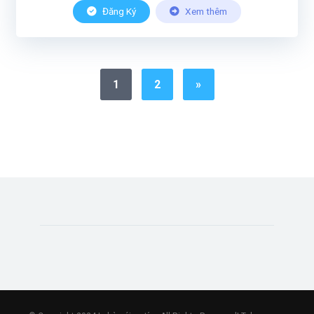
Đăng Ký
Xem thêm
1
2
»