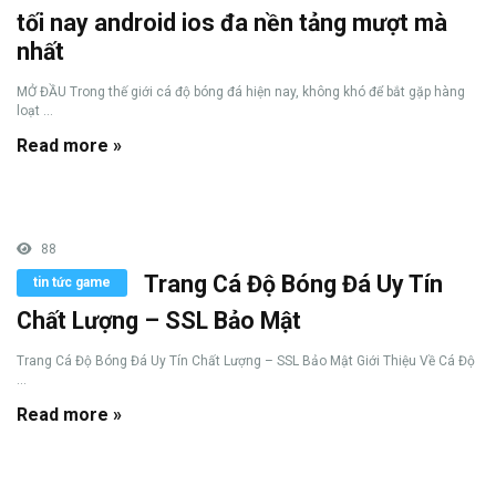
tối nay android ios đa nền tảng mượt mà
nhất
MỞ ĐẦU Trong thế giới cá độ bóng đá hiện nay, không khó để bắt gặp hàng
loạt ...
Read more »
88
Trang Cá Độ Bóng Đá Uy Tín
tin tức game
Chất Lượng – SSL Bảo Mật
Trang Cá Độ Bóng Đá Uy Tín Chất Lượng – SSL Bảo Mật Giới Thiệu Về Cá Độ
...
Read more »