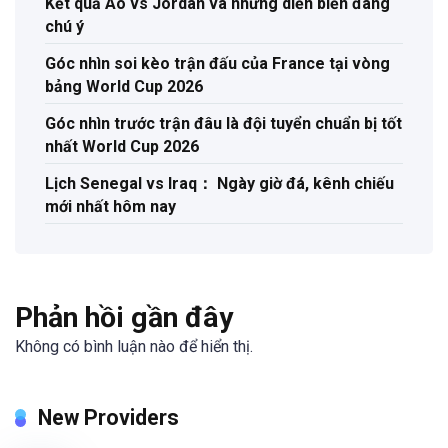
Kết quả Áo vs Jordan và những diễn biến đáng
chú ý
Góc nhìn soi kèo trận đấu của France tại vòng
bảng World Cup 2026
Góc nhìn trước trận đâu là đội tuyển chuẩn bị tốt
nhất World Cup 2026
Lịch Senegal vs Iraq： Ngày giờ đá, kênh chiếu
mới nhất hôm nay
Phản hồi gần đây
Không có bình luận nào để hiển thị.
New Providers