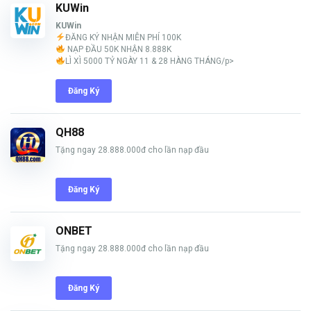
KUWin
KUWin
ĐĂNG KÝ NHẬN MIỄN PHÍ 100K
NẠP ĐẦU 50K NHẬN 8.888K
LÌ XÌ 5000 TỶ NGÀY 11 & 28 HÀNG THÁNG/p>
Đăng Ký
QH88
Tặng ngay 28.888.000đ cho lần nạp đầu
Đăng Ký
ONBET
Tặng ngay 28.888.000đ cho lần nạp đầu
Đăng Ký