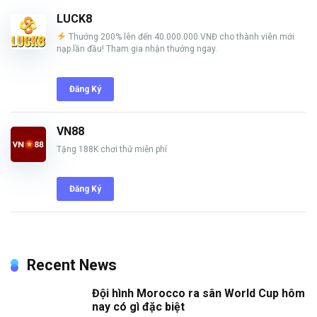
LUCK8
Thưởng 200% lên đến 40.000.000 VNĐ cho thành viên mới
nạp lần đầu! Tham gia nhận thưởng ngay.
Đăng Ký
VN88
Tặng 188K chơi thử miễn phí
Đăng Ký
Recent News
Đội hình Morocco ra sân World Cup hôm
nay có gì đặc biệt