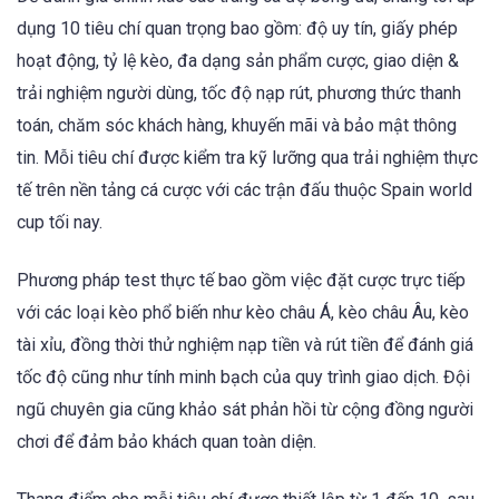
dụng 10 tiêu chí quan trọng bao gồm: độ uy tín, giấy phép
hoạt động, tỷ lệ kèo, đa dạng sản phẩm cược, giao diện &
trải nghiệm người dùng, tốc độ nạp rút, phương thức thanh
toán, chăm sóc khách hàng, khuyến mãi và bảo mật thông
tin. Mỗi tiêu chí được kiểm tra kỹ lưỡng qua trải nghiệm thực
tế trên nền tảng cá cược với các trận đấu thuộc Spain world
cup tối nay.
Phương pháp test thực tế bao gồm việc đặt cược trực tiếp
với các loại kèo phổ biến như kèo châu Á, kèo châu Âu, kèo
tài xỉu, đồng thời thử nghiệm nạp tiền và rút tiền để đánh giá
tốc độ cũng như tính minh bạch của quy trình giao dịch. Đội
ngũ chuyên gia cũng khảo sát phản hồi từ cộng đồng người
chơi để đảm bảo khách quan toàn diện.