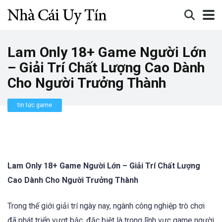
Lam Only 18+ Game Người Lớn
– Giải Trí Chất Lượng Cao Dành
Cho Người Trưởng Thành
tin tức game
Lam Only 18+ Game Người Lớn – Giải Trí Chất Lượng
Cao Dành Cho Người Trưởng Thành
Trong thế giới giải trí ngày nay, ngành công nghiệp trò chơi
đã phát triển vượt bậc, đặc biệt là trong lĩnh vực game người