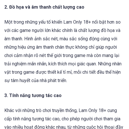
2. Đồ họa và âm thanh chất lượng cao
Một trong những yếu tố khiến Lam Only 18+ nổi bật hơn so
với các game người lớn khác chính là chất lượng đồ họa và
âm thanh. Hình ảnh sắc nét, màu sắc sống động cùng với
những hiệu ứng âm thanh chân thực không chỉ giúp người
chơi cảm nhận rõ nét thế giới trong game mà còn mang lại
trải nghiệm mãn nhãn, kích thích mọi giác quan. Những nhân
vật trong game được thiết kế tỉ mỉ, mỗi chi tiết đều thể hiện
sự tâm huyết của nhà phát triển.
3. Tính năng tương tác cao
Khác với những trò chơi truyền thống, Lam Only 18+ cung
cấp tính năng tương tác cao, cho phép người chơi tham gia
vào nhiều hoạt động khác nhau, từ những cuộc hội thoại đầy