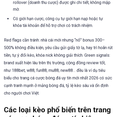
rollover (doanh thu cược) được ghi chi tiết, không mập
mờ.
Có giới hạn cược, công cụ tự giới hạn nạp hoặc tự
khóa tài khoản để hỗ trợ chơi có trách nhiệm.
Red flags cần tránh: nhà cái mới nhưng “nổ” bonus 300–
500% không điều kiện, yêu cầu gửi giấy tờ lạ, hay trì hoãn rút
tiền, tự ý đổi kèo, khóa nick không giải thích. Green signals:
brand xuất hiện lâu trên thị trường, cộng đồng review tốt,
như 188bet, w88, fun88, mu88, new88… đều là ví dụ tiêu
biểu cho trang cá cược bóng đá uy tín mới nhất 2026 có sức
cạnh tranh mạnh ở mảng bóng đá, tỷ lệ kèo sâu và ổn định
cho người chơi Việt.
Các loại kèo phổ biến trên trang