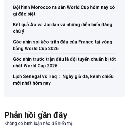
Đội hình Morocco ra sân World Cup hôm nay có
gì đặc biệt
Kết quả Áo vs Jordan và những diễn biến đáng
chú ý
Góc nhìn soi kèo trận đấu của France tại vòng
bảng World Cup 2026
Góc nhìn trước trận đâu là đội tuyển chuẩn bị tốt
nhất World Cup 2026
Lịch Senegal vs Iraq： Ngày giờ đá, kênh chiếu
mới nhất hôm nay
Phản hồi gần đây
Không có bình luận nào để hiển thị.