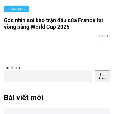
tin tức game
Góc nhìn soi kèo trận đấu của France tại
vòng bảng World Cup 2026
110
Tìm kiếm
Tìm
kiếm
Bài viết mới