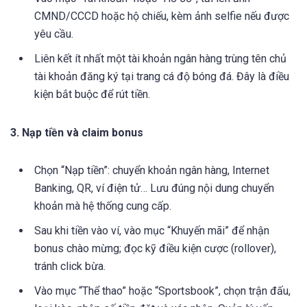
CMND/CCCD hoặc hộ chiếu, kèm ảnh selfie nếu được
yêu cầu.
Liên kết ít nhất một tài khoản ngân hàng trùng tên chủ
tài khoản đăng ký tại trang cá độ bóng đá. Đây là điều
kiện bắt buộc để rút tiền.
3. Nạp tiền và claim bonus
Chọn “Nạp tiền”: chuyển khoản ngân hàng, Internet
Banking, QR, ví điện tử… Lưu đúng nội dung chuyển
khoản mà hệ thống cung cấp.
Sau khi tiền vào ví, vào mục “Khuyến mãi” để nhận
bonus chào mừng; đọc kỹ điều kiện cược (rollover),
tránh click bừa.
Vào mục “Thể thao” hoặc “Sportsbook”, chọn trận đấu,