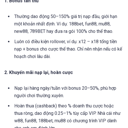
1. Bonus tân thủ
Thường dao động 50–150% giá trị nạp đầu, giới hạn
một khoản nhất định. Ví dụ: 188bet, fun88, mu88,
new88, 789BET hay đưa ra gói 100% cho thể thao.
Luôn có điều kiện rollover, ví dụ: x12 – x18 tổng tiền
nạp + bonus cho cược thể thao. Chỉ nên nhận nếu có kế
hoạch chơi lâu dài.
2. Khuyến mãi nạp lại, hoàn cược
Nạp lại hàng ngày/tuần với bonus 20–50%, phù hợp
người chơi thường xuyên.
Hoàn thua (cashback) theo % doanh thu cược hoặc
thua ròng, dao động 0.25–1% tùy cấp VIP. Nhà cái như
w88, fun88, 188bet, mu88 có chương trình VIP dành