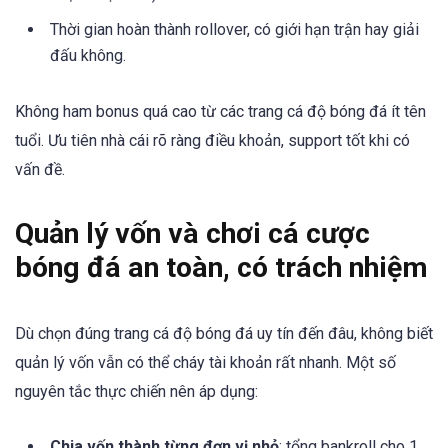
Thời gian hoàn thành rollover, có giới hạn trận hay giải
đấu không.
Không ham bonus quá cao từ các trang cá độ bóng đá ít tên
tuổi. Ưu tiên nhà cái rõ ràng điều khoản, support tốt khi có
vấn đề.
Quản lý vốn và chơi cá cược
bóng đá an toàn, có trách nhiệm
Dù chọn đúng trang cá độ bóng đá uy tín đến đâu, không biết
quản lý vốn vẫn có thể cháy tài khoản rất nhanh. Một số
nguyên tắc thực chiến nên áp dụng:
Chia vốn thành từng đơn vị nhỏ
: tổng bankroll cho 1