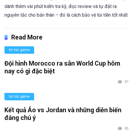
dành thêm vài phút kiểm tra kỹ, đọc review và tự đặt ra
nguyên tắc cho bản thân – đó là cách bảo vệ túi tiền tốt nhất.
Read More
tin tức game
Đội hình Morocco ra sân World Cup hôm
nay có gì đặc biệt
97
tin tức game
Kết quả Áo vs Jordan và những diễn biến
đáng chú ý
95