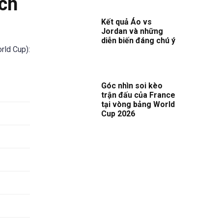
ích
Kết quả Áo vs
Jordan và những
diễn biến đáng chú ý
rld Cup):
Góc nhìn soi kèo
trận đấu của France
tại vòng bảng World
Cup 2026