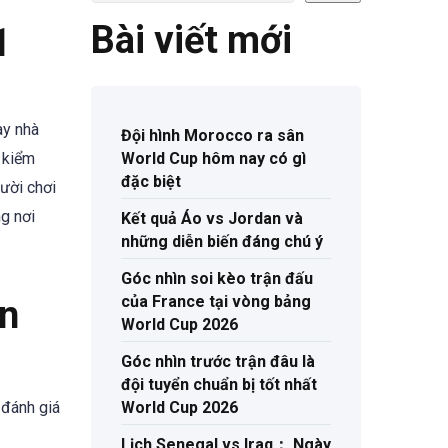
Bài viết mới
1
ày nhà
Đội hình Morocco ra sân
u kiểm
World Cup hôm nay có gì
đặc biệt
gười chơi
ng nơi
Kết quả Áo vs Jordan và
những diễn biến đáng chú ý
Góc nhìn soi kèo trận đấu
của France tại vòng bảng
ín
World Cup 2026
Góc nhìn trước trận đâu là
đội tuyển chuẩn bị tốt nhất
 đánh giá
World Cup 2026
Lịch Senegal vs Iraq： Ngày