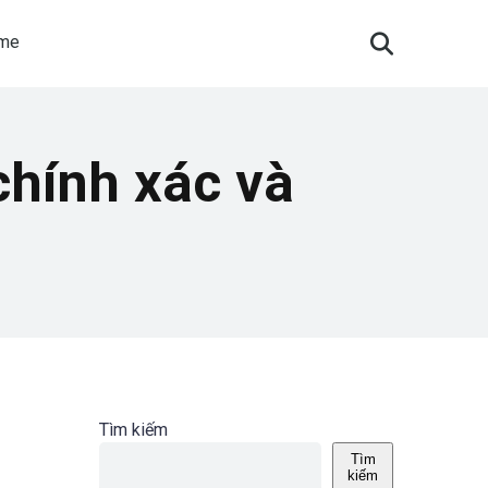
ame
chính xác và
Tìm kiếm
Tìm
kiếm