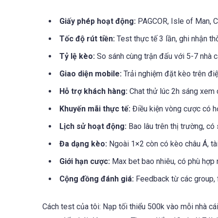
Giấy phép hoạt động:
PAGCOR, Isle of Man, C
Tốc độ rút tiền:
Test thực tế 3 lần, ghi nhận th
Tỷ lệ kèo:
So sánh cùng trận đấu với 5-7 nhà c
Giao diện mobile:
Trải nghiệm đặt kèo trên đi
Hỗ trợ khách hàng:
Chat thử lúc 2h sáng xem c
Khuyến mãi thực tế:
Điều kiện vòng cược có h
Lịch sử hoạt động:
Bao lâu trên thị trường, có
Đa dạng kèo:
Ngoài 1×2 còn có kèo châu Á, tài
Giới hạn cược:
Max bet bao nhiêu, có phù hợp 
Cộng đồng đánh giá:
Feedback từ các group, 
Cách test của tôi: Nạp tối thiểu 500k vào mỗi nhà cái