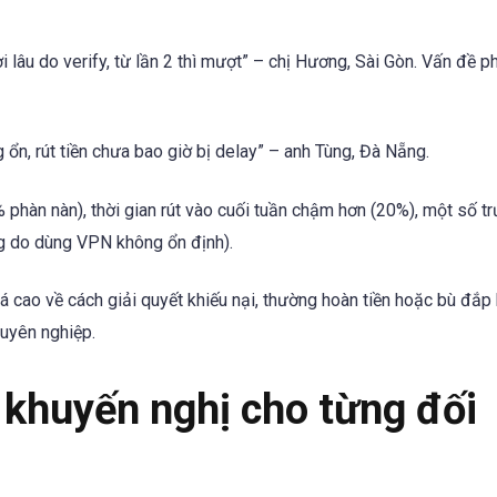
 lâu do verify, từ lần 2 thì mượt” – chị Hương, Sài Gòn. Vấn đề ph
ổn, rút tiền chưa bao giờ bị delay” – anh Tùng, Đà Nẵng.
 phàn nàn), thời gian rút vào cuối tuần chậm hơn (20%), một số t
ng do dùng VPN không ổn định).
cao về cách giải quyết khiếu nại, thường hoàn tiền hoặc bù đắp k
huyên nghiệp.
 khuyến nghị cho từng đối