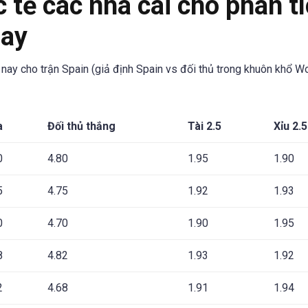
c tế các nhà cái cho phân t
nay
 nay cho trận Spain (giả định Spain vs đối thủ trong khuôn khổ Wo
a
Đối thủ thắng
Tài 2.5
Xỉu 2.5
0
4.80
1.95
1.90
5
4.75
1.92
1.93
0
4.70
1.90
1.95
8
4.82
1.93
1.92
2
4.68
1.91
1.94