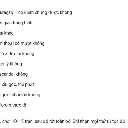
uraçao – có kiểm chứng được không
ời gian trung bình
ái khác
ện thoại có mượt không
ó ai trả lời không
ợp lý không
 scandal không
 xỉu góc, thẻ phạt…
người chơi lớn không
forum thực tế
, chơi 10-15 trận, sau đó rút toàn bộ. Ghi nhận mọi thứ từ tốc độ 