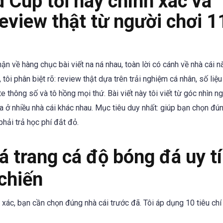
 Cup tối nay chính xác và
eview thật từ người chơi 1
ận về hàng chục bài viết na ná nhau, toàn lời có cánh về nhà cái n
 tôi phân biệt rõ: review thật dựa trên trải nghiệm cá nhân, số liệ
thông số và tô hồng mọi thứ. Bài viết này tôi viết từ góc nhìn n
ua ở nhiều nhà cái khác nhau. Mục tiêu duy nhất: giúp bạn chọn đú
hải trả học phí đắt đỏ.
 trang cá độ bóng đá uy t
 chiến
 xác, bạn cần chọn đúng nhà cái trước đã. Tôi áp dụng 10 tiêu chí