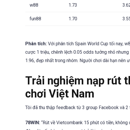
w88
1.73
3.6
fun88
1.70
3.5
Phân tích:
Với phân tích Spain World Cup tối nay, w
cược 1 triệu, chênh lệch 0.05 odds tưởng nhỏ nhưng tíc
1.96, đẹp nhất trong nhóm. Người chơi dài hạn nên ưu
Trải nghiệm nạp rút 
chơi Việt Nam
Tôi đã thu thập feedback từ 3 group Facebook và 2 
78WIN:
“Rút về Vietcombank 15 phút có tiền, không c