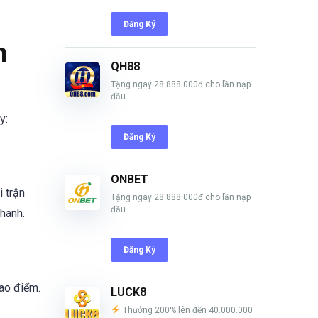
Đăng Ký
n
QH88
Tặng ngay 28.888.000đ cho lần nạp
đầu
y:
Đăng Ký
ONBET
 trận
Tặng ngay 28.888.000đ cho lần nạp
đầu
nhanh.
Đăng Ký
cao điểm.
LUCK8
Thưởng 200% lên đến 40.000.000