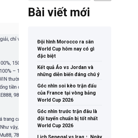
Bài viết mới
 bonus ngon nhất vì không cần bỏ vốn, nhưng đi kèm điều kiện rút khá chặt (rollover cao, giới hạn tiền rút). So sánh 5–7 nhà cái lớn, bạn sẽ thấy: nhà nào bonus càng “đẹp” thì điều kiện càng kỹ; do đó, khi cân nhắc trang cá độ bóng đá nào tốt nhất, đừng chỉ nhìn số tiền thưởng mà phải đọc kỹ toàn bộ cơ chế.</p>

<h2>Điều kiện rollover – Phải nắm rõ trước khi nhận bonus nhà cái</h2>
<p>Phần lớn người chơi mất tiền oan không phải vì thua kèo, mà vì nhận bonus không hiểu rollover. Khi đánh giá trang cá độ bóng đá nào tốt nhất, bạn phải xem kỹ phần “Wagering requirement” hoặc “Turnover”. Ví dụ, rollover x5, x10, x15 là số lần bạn phải cược tổng số tiền (vốn + thưởng hoặc chỉ thưởng) trước khi được rút.</p>
<p>Giả sử bạn nạp 2.000.000 và nhận 2.000.000 bonus tại W88 với rollover x10 tính trên tổng (vốn + thưởng). Như vậy, bạn phải cược: (2.000.000 + 2.000.000) x 10 = 40.000.000 tiền cược hợp lệ. Nếu đang chơi tại 188BET hoặc Fun88 mà rollover chỉ tính trên tiền thưởng (2.000.000 x 10 = 20.000.000), thì áp lực sẽ nhẹ hơn nhiều. Đây là lý do cần so sánh kỹ trước khi chọn trang cá độ bóng đá nào tốt nhất cho phong cách chơi của bạn.</p>
<p><strong>Cách tính thời gian hoàn thành</strong> cũng quan trọng không kém. Một số nhà cái như New88, Mu88, 78WIN
Đội hình Morocco ra sân
World Cup hôm nay có gì
đặc biệt
Kết quả Áo vs Jordan và
những diễn biến đáng chú ý
Góc nhìn soi kèo trận đấu
của France tại vòng bảng
World Cup 2026
Góc nhìn trước trận đâu là
đội tuyển chuẩn bị tốt nhất
World Cup 2026
Lịch Senegal vs Iraq： Ngày