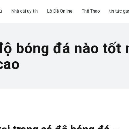
ủ
Nhà cái uy tín
Lô Đề Online
Thể Thao
tin tức g
độ bóng đá nào tốt n
cao