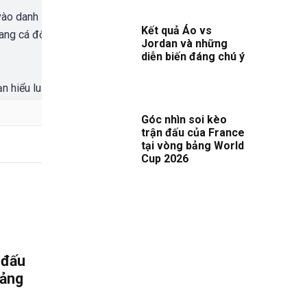
Kết quả Áo vs
Jordan và những
diễn biến đáng chú ý
Góc nhìn soi kèo
trận đấu của France
tại vòng bảng World
Cup 2026
 đấu
bảng