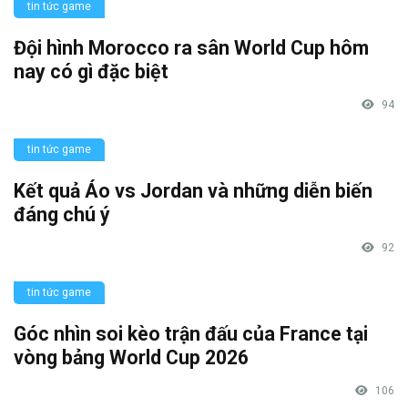
tin tức game
Đội hình Morocco ra sân World Cup hôm
nay có gì đặc biệt
94
tin tức game
Kết quả Áo vs Jordan và những diễn biến
đáng chú ý
92
tin tức game
Góc nhìn soi kèo trận đấu của France tại
vòng bảng World Cup 2026
106