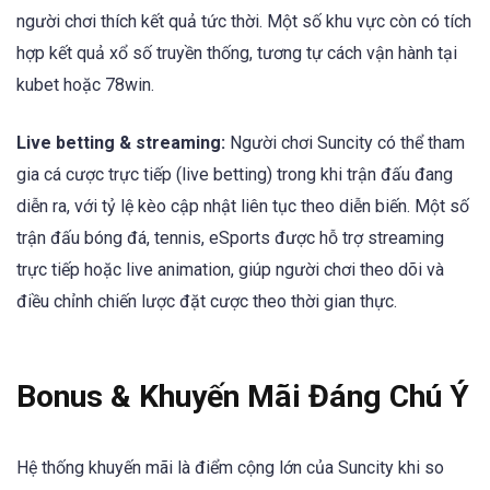
người chơi thích kết quả tức thời. Một số khu vực còn có tích
hợp kết quả xổ số truyền thống, tương tự cách vận hành tại
kubet hoặc 78win.
Live betting & streaming:
Người chơi Suncity có thể tham
gia cá cược trực tiếp (live betting) trong khi trận đấu đang
diễn ra, với tỷ lệ kèo cập nhật liên tục theo diễn biến. Một số
trận đấu bóng đá, tennis, eSports được hỗ trợ streaming
trực tiếp hoặc live animation, giúp người chơi theo dõi và
điều chỉnh chiến lược đặt cược theo thời gian thực.
Bonus & Khuyến Mãi Đáng Chú Ý
Hệ thống khuyến mãi là điểm cộng lớn của Suncity khi so