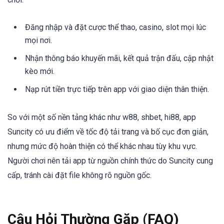
Đăng nhập và đặt cược thể thao, casino, slot mọi lúc
mọi nơi.
Nhận thông báo khuyến mãi, kết quả trận đấu, cập nhật
kèo mới.
Nạp rút tiền trực tiếp trên app với giao diện thân thiện.
So với một số nền tảng khác như w88, shbet, hi88, app
Suncity có ưu điểm về tốc độ tải trang và bố cục đơn giản,
nhưng mức độ hoàn thiện có thể khác nhau tùy khu vực.
Người chơi nên tải app từ nguồn chính thức do Suncity cung
cấp, tránh cài đặt file không rõ nguồn gốc.
Câu Hỏi Thường Gặp (FAQ)