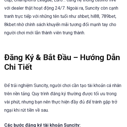
với dealer thật hoạt động 24/7. Ngoài ra, Suncity còn cạnh
tranh trực tiếp với những tên tuổi như shbet, hi88, 789bet,
8kbet nhờ chính sách khuyến mãi tương đối mạnh tay cho
người chơi mới lẫn thành viên trung thành.
Đăng Ký & Bắt Đầu – Hướng Dẫn
Chi Tiết
Để trải nghiệm Suncity, người chơi cần tạo tài khoản cá nhân
trên nền tảng. Quy trình đăng ký thường được tối ưu trong
vài phút, nhưng bạn nên thực hiện đầy đủ để tránh gặp trở
ngại khi rút tiền về sau.
Các bước đăng ký tài khoản Suncity: