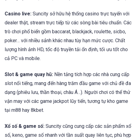
Casino live:
Suncity sở hữu hệ thống casino trực tuyến với
dealer thật, stream trực tiếp từ các sòng bài tiêu chuẩn. Các
trò chơi phổ biến gồm baccarat, blackjack, roulette, sicbo,
poker… với nhiều sảnh khác nhau tùy hạn mức cược. Chất
lượng hình ảnh HD, tốc độ truyền tải ổn định, tối ưu tốt cho
cả PC và mobile.
Slot & game quay hũ:
Nền tảng tích hợp các nhà cung cấp
slot nổi tiếng, mang đến hàng trăm đầu game với chủ đề đa
dạng (phiêu lưu, thần thoại, châu Á…). Người chơi có thể thử
vận may với các game jackpot lũy tiến, tương tự kho game
tại m88 hay 8kbet.
Xổ số & game số:
Suncity cũng cung cấp các sản phẩm xổ
số, keno, game số nhanh với tần suất quay liên tục, phù hợp