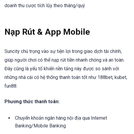
doanh thu cược tích lũy theo tháng/quý.
Nạp Rút & App Mobile
Suncity chú trọng vào sự tiện lợi trong giao dịch tài chính,
giúp người chơi có thể nạp rút tiền nhanh chóng và an toàn.
Đây cũng là yếu tố khiến nền tảng này được so sánh với
những nhà cái có hệ thống thanh toán tốt như 188bet, kubet,
fun88.
Phương thức thanh toán:
Chuyển khoản ngân hàng nội địa qua Internet
Banking/Mobile Banking.