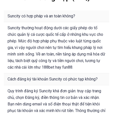
Suncity có hợp pháp và an toàn không?
Suncity thường hoạt động dưới các giấy phép do tổ
chức quản lý cá cược quốc tế cấp ở những khu vực cho
phép. Mức độ hợp pháp phụ thuộc vào luật từng quốc
gia, vì vậy người chơi nên tự tìm hiểu khung pháp lý nơi
mình sinh sống. Về an toàn, nền tảng áp dụng mã hóa dữ
liệu, tách biệt quỹ công ty và tiền người chơi, tương tự
các nhà cái lớn như 188bet hay fun88.
Cách đăng ký tài khoản Suncity có phức tạp không?
Quy trình đăng ký Suncity khá đơn giản: truy cập trang
chủ, chọn Đăng ký, điền thông tin cơ bản và xác nhận.
Bạn nên dùng email và số điện thoại thật để tiện khôi
phục tài khoản và xác minh khi rút tiền. Thông thường chỉ