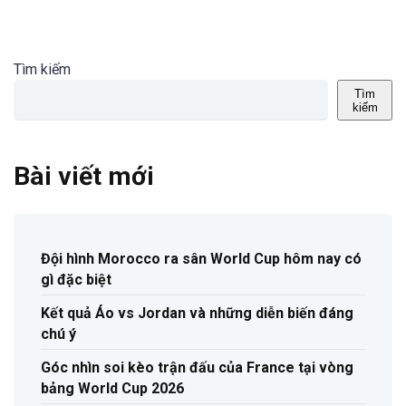
Tìm kiếm
Tìm
kiếm
Bài viết mới
Đội hình Morocco ra sân World Cup hôm nay có
gì đặc biệt
Kết quả Áo vs Jordan và những diễn biến đáng
chú ý
Góc nhìn soi kèo trận đấu của France tại vòng
bảng World Cup 2026