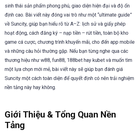
sinh thái sản phẩm phong phú, giao diện hiện đại và độ ổn
định cao. Bài viết này đóng vai trò như một “ultimate guide”
về Suncity, giúp bạn hiểu rõ từ A–Z: lịch sử và giấy phép
hoạt động, cách đăng ký – nạp tiền – rút tiền, toàn bộ kho
game cá cược, chương trình khuyến mãi, cho đến app mobile
và những câu hỏi thường gặp. Nếu bạn từng nghe qua các
thương hiệu như w88, fun88, 188bet hay kubet và muốn tìm
một lựa chọn mới mẻ, bài viết này sẽ giúp bạn đánh giá
Suncity một cách toàn diện để quyết định có nên trải nghiệm
nền tảng này hay không.
Giới Thiệu & Tổng Quan Nền
Tảng