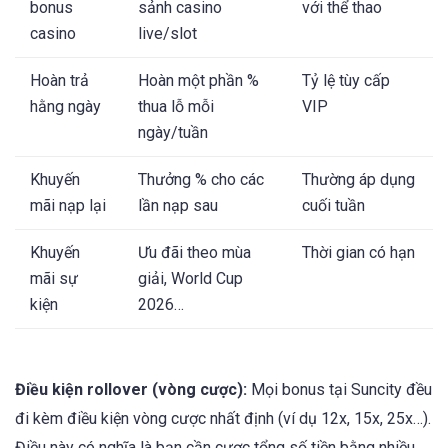
bonus
sảnh casino
với thể thao
casino
live/slot
Hoàn trả
Hoàn một phần %
Tỷ lệ tùy cấp
hằng ngày
thua lỗ mỗi
VIP
ngày/tuần
Khuyến
Thưởng % cho các
Thường áp dụng
mãi nạp lại
lần nạp sau
cuối tuần
Khuyến
Ưu đãi theo mùa
Thời gian có hạn
mãi sự
giải, World Cup
kiện
2026…
Điều kiện rollover (vòng cược):
Mọi bonus tại Suncity đều
đi kèm điều kiện vòng cược nhất định (ví dụ 12x, 15x, 25x…).
Điều này có nghĩa là bạn cần cược tổng số tiền bằng nhiều