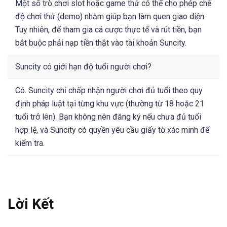
Một số trò chơi slot hoặc game thử có thể cho phép chế
độ chơi thử (demo) nhằm giúp bạn làm quen giao diện.
Tuy nhiên, để tham gia cá cược thực tế và rút tiền, bạn
bắt buộc phải nạp tiền thật vào tài khoản Suncity.
Suncity có giới hạn độ tuổi người chơi?
Có. Suncity chỉ chấp nhận người chơi đủ tuổi theo quy
định pháp luật tại từng khu vực (thường từ 18 hoặc 21
tuổi trở lên). Bạn không nên đăng ký nếu chưa đủ tuổi
hợp lệ, và Suncity có quyền yêu cầu giấy tờ xác minh để
kiểm tra.
Lời Kết