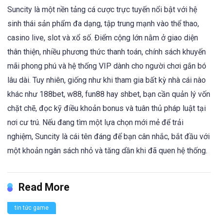
Suncity là một nền tảng cá cược trực tuyến nổi bật với hệ
sinh thái sản phẩm đa dạng, tập trung mạnh vào thể thao,
casino live, slot và xổ số. Điểm cộng lớn nằm ở giao diện
thân thiện, nhiều phương thức thanh toán, chính sách khuyến
mãi phong phú và hệ thống VIP dành cho người chơi gắn bó
lâu dài. Tuy nhiên, giống như khi tham gia bất kỳ nhà cái nào
khác như 188bet, w88, fun88 hay shbet, bạn cần quản lý vốn
chặt chẽ, đọc kỹ điều khoản bonus và tuân thủ pháp luật tại
nơi cư trú. Nếu đang tìm một lựa chọn mới mẻ để trải
nghiệm, Suncity là cái tên đáng để bạn cân nhắc, bắt đầu với
một khoản ngân sách nhỏ và tăng dần khi đã quen hệ thống.
Read More
tin tức game