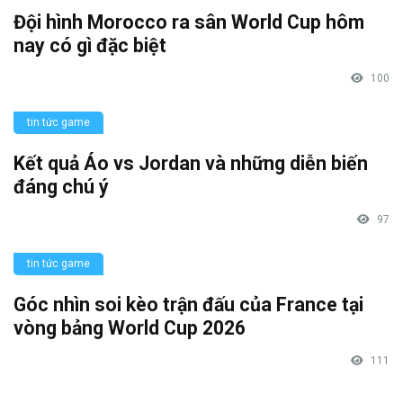
Đội hình Morocco ra sân World Cup hôm
nay có gì đặc biệt
100
tin tức game
Kết quả Áo vs Jordan và những diễn biến
đáng chú ý
97
tin tức game
Góc nhìn soi kèo trận đấu của France tại
vòng bảng World Cup 2026
111