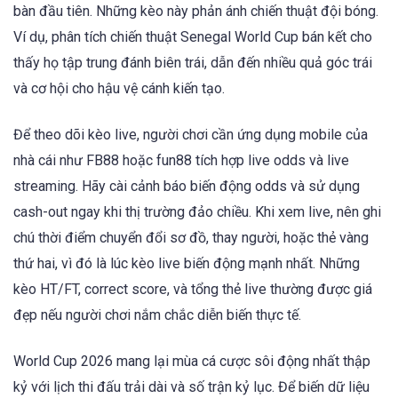
bàn đầu tiên. Những kèo này phản ánh chiến thuật đội bóng.
Ví dụ, phân tích chiến thuật Senegal World Cup bán kết cho
thấy họ tập trung đánh biên trái, dẫn đến nhiều quả góc trái
và cơ hội cho hậu vệ cánh kiến tạo.
Để theo dõi kèo live, người chơi cần ứng dụng mobile của
nhà cái như FB88 hoặc fun88 tích hợp live odds và live
streaming. Hãy cài cảnh báo biến động odds và sử dụng
cash-out ngay khi thị trường đảo chiều. Khi xem live, nên ghi
chú thời điểm chuyển đổi sơ đồ, thay người, hoặc thẻ vàng
thứ hai, vì đó là lúc kèo live biến động mạnh nhất. Những
kèo HT/FT, correct score, và tổng thẻ live thường được giá
đẹp nếu người chơi nắm chắc diễn biến thực tế.
World Cup 2026 mang lại mùa cá cược sôi động nhất thập
kỷ với lịch thi đấu trải dài và số trận kỷ lục. Để biến dữ liệu