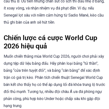
cầu thủ B. Ưu tiên những chân sút có lịch thi đấu nhẹ ở bảng,
ít xoay vòng, và nhận nhiệm vụ đá phạt đền. Ví dụ: nếu
Senegal lọt sâu với niềm cảm hứng từ Sadio Mané, kèo cầu
thủ ghi bàn của anh sẽ hút tiền.
Chiến lược cá cược World Cup
2026 hiệu quả
Muốn chiến thắng mùa World Cup 2026, người chơi phải xây
dựng tệp dữ liệu bảng đấu. Hãy phân loại bảng “tử thần”,
bảng “cửa trên tuyệt đối”, và bảng “cân bằng” để xác định
trận có giá trị kèo. Phân tích chiến thuật Senegal World Cup
bán kết cho thấy họ có thể áp dụng lối đá khóa trung lộ trước
đối thủ mạnh. Tương tự, nhiều đội châu Á ưa đá phòng ngự
phản công, phù hợp kèo Under hoặc chấp sâu khi gặp đội
hạng trung.