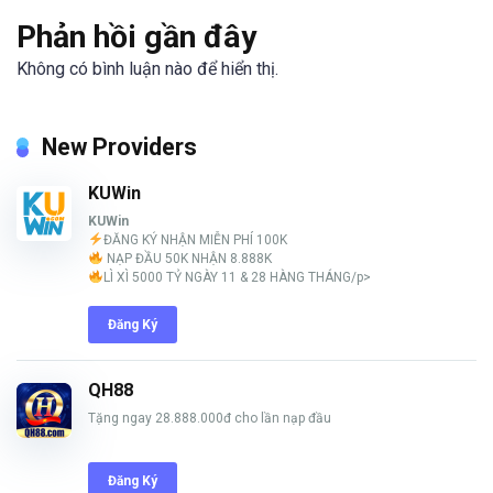
Phản hồi gần đây
Không có bình luận nào để hiển thị.
New Providers
KUWin
KUWin
ĐĂNG KÝ NHẬN MIỄN PHÍ 100K
NẠP ĐẦU 50K NHẬN 8.888K
LÌ XÌ 5000 TỶ NGÀY 11 & 28 HÀNG THÁNG/p>
Đăng Ký
QH88
Tặng ngay 28.888.000đ cho lần nạp đầu
Đăng Ký