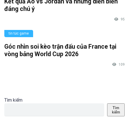
Kết quả Áo vs Jordan và những diễn biến
đáng chú ý
95
tin tức game
Góc nhìn soi kèo trận đấu của France tại
vòng bảng World Cup 2026
109
Tìm kiếm
Tìm
kiếm