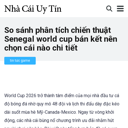
So sánh phân tích chiến thuật
Senegal world cup bán kết nên
chọn cái nào chi tiết
tin tức game
World Cup 2026 trở thành tâm điểm của mọi nhà đầu tư cá
độ bóng đá nhờ quy mô 48 đội và lịch thi đấu dày đặc kéo
dài suốt mùa hè Mỹ-Canada-Mexico. Ngay từ vòng khởi
động, các nhà cái bùng nổ chương trình ưu đãi nhằm hút