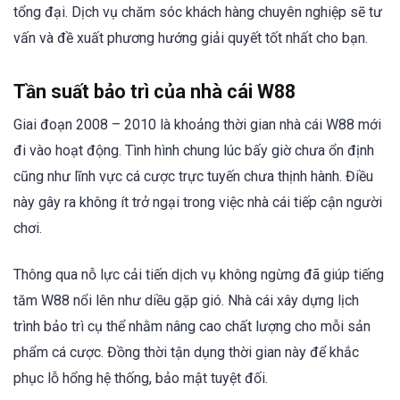
tổng đại. Dịch vụ chăm sóc khách hàng chuyên nghiệp sẽ tư
vấn và đề xuất phương hướng giải quyết tốt nhất cho bạn.
Tần suất bảo trì của nhà cái W88
Giai đoạn 2008 – 2010 là khoảng thời gian nhà cái W88 mới
đi vào hoạt động. Tình hình chung lúc bấy giờ chưa ổn định
cũng như lĩnh vực cá cược trực tuyến chưa thịnh hành. Điều
này gây ra không ít trở ngại trong việc nhà cái tiếp cận người
chơi.
Thông qua nỗ lực cải tiến dịch vụ không ngừng đã giúp tiếng
tăm W88 nổi lên như diều gặp gió. Nhà cái xây dựng lịch
trình bảo trì cụ thể nhằm nâng cao chất lượng cho mỗi sản
phẩm cá cược. Đồng thời tận dụng thời gian này để khắc
phục lỗ hổng hệ thống, bảo mật tuyệt đối.