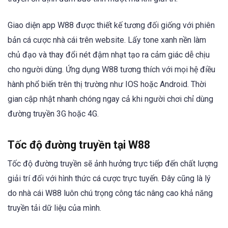
Giao diện app W88 được thiết kế tương đối giống với phiên
bản cá cược nhà cái trên website. Lấy tone xanh nền làm
chủ đạo và thay đổi nét đậm nhạt tạo ra cảm giác dễ chịu
cho người dùng. Ứng dụng W88 tương thích với mọi hệ điều
hành phổ biến trên thị trường như IOS hoặc Android. Thời
gian cập nhật nhanh chóng ngay cả khi người chơi chỉ dùng
đường truyền 3G hoặc 4G.
Tốc độ đường truyền tại W88
Tốc độ đường truyền sẽ ảnh hưởng trực tiếp đến chất lượng
giải trí đối với hình thức cá cược trực tuyến. Đây cũng là lý
do nhà cái W88 luôn chú trọng công tác nâng cao khả năng
truyền tải dữ liệu của mình.