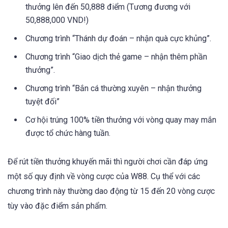
thưởng lên đến 50,888 điểm (Tương đương với
50,888,000 VND!)
Chương trình “Thánh dự đoán – nhận quà cực khủng”.
Chương trình “Giao dịch thẻ game – nhận thêm phần
thưởng”.
Chương trình “Bắn cá thường xuyên – nhận thưởng
tuyệt đối”
Cơ hội trúng 100% tiền thưởng với vòng quay may mắn
được tổ chức hàng tuần.
Để rút tiền thưởng khuyến mãi thì người chơi cần đáp ứng
một số quy định về vòng cược của W88. Cụ thể với các
chương trình này thường dao động từ 15 đến 20 vòng cược
tùy vào đặc điểm sản phẩm.