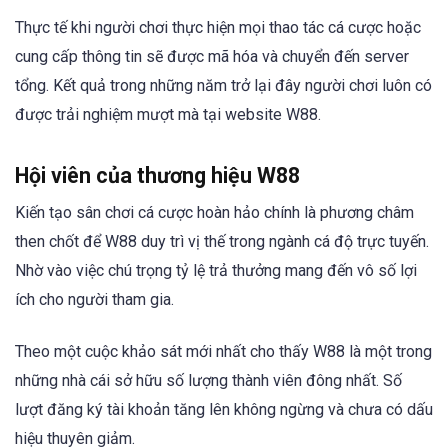
Thực tế khi người chơi thực hiện mọi thao tác cá cược hoặc
cung cấp thông tin sẽ được mã hóa và chuyển đến server
tổng. Kết quả trong những năm trở lại đây người chơi luôn có
được trải nghiệm mượt mà tại website W88.
Hội viên của thương hiệu W88
Kiến tạo sân chơi cá cược hoàn hảo chính là phương châm
then chốt để W88 duy trì vị thế trong ngành cá độ trực tuyến.
Nhờ vào việc chú trọng tỷ lệ trả thưởng mang đến vô số lợi
ích cho người tham gia.
Theo một cuộc khảo sát mới nhất cho thấy W88 là một trong
những nhà cái sở hữu số lượng thành viên đông nhất. Số
lượt đăng ký tài khoản tăng lên không ngừng và chưa có dấu
hiệu thuyên giảm.