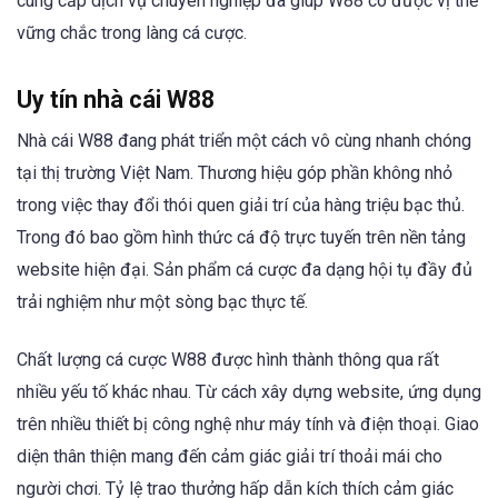
cung cấp dịch vụ chuyên nghiệp đã giúp W88 có được vị thế
vững chắc trong làng cá cược.
Uy tín nhà cái W88
Nhà cái W88 đang phát triển một cách vô cùng nhanh chóng
tại thị trường Việt Nam. Thương hiệu góp phần không nhỏ
trong việc thay đổi thói quen giải trí của hàng triệu bạc thủ.
Trong đó bao gồm hình thức cá độ trực tuyến trên nền tảng
website hiện đại. Sản phẩm cá cược đa dạng hội tụ đầy đủ
trải nghiệm như một sòng bạc thực tế.
Chất lượng cá cược W88 được hình thành thông qua rất
nhiều yếu tố khác nhau. Từ cách xây dựng website, ứng dụng
trên nhiều thiết bị công nghệ như máy tính và điện thoại. Giao
diện thân thiện mang đến cảm giác giải trí thoải mái cho
người chơi. Tỷ lệ trao thưởng hấp dẫn kích thích cảm giác