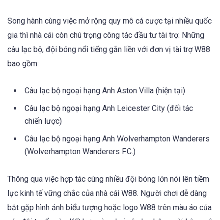
Song hành cùng việc mở rộng quy mô cá cược tại nhiều quốc
gia thì nhà cái còn chú trọng công tác đầu tư tài trợ. Những
câu lạc bộ, đội bóng nổi tiếng gắn liền với đơn vị tài trợ W88
bao gồm:
Câu lạc bộ ngoại hạng Anh Aston Villa (hiện tại)
Câu lạc bộ ngoại hạng Anh Leicester City (đối tác
chiến lược)
Câu lạc bộ ngoại hạng Anh Wolverhampton Wanderers
(Wolverhampton Wanderers F.C.)
Thông qua việc hợp tác cùng nhiều đội bóng lớn nói lên tiềm
lực kinh tế vững chắc của nhà cái W88. Người chơi dễ dàng
bắt gặp hình ảnh biểu tượng hoặc logo W88 trên màu áo của