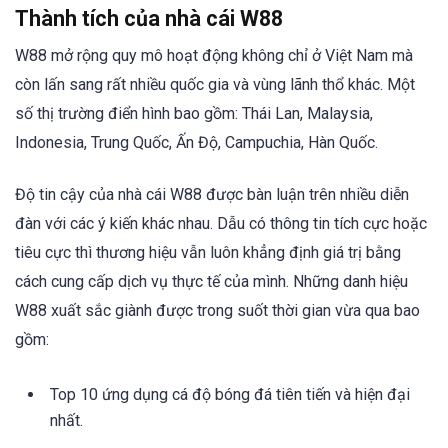
Thành tích của nhà cái W88
W88 mở rộng quy mô hoạt động không chỉ ở Việt Nam mà
còn lấn sang rất nhiều quốc gia và vùng lãnh thổ khác. Một
số thị trường điển hình bao gồm: Thái Lan, Malaysia,
Indonesia, Trung Quốc, Ấn Độ, Campuchia, Hàn Quốc.
Độ tin cậy của nhà cái W88 được bàn luận trên nhiều diễn
đàn với các ý kiến khác nhau. Dẫu có thông tin tích cực hoặc
tiêu cực thì thương hiệu vẫn luôn khẳng định giá trị bằng
cách cung cấp dịch vụ thực tế của mình. Những danh hiệu
W88 xuất sắc giành được trong suốt thời gian vừa qua bao
gồm:
Top 10 ứng dụng cá độ bóng đá tiên tiến và hiện đại
nhất.