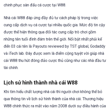
chinh phục sàn đấu cá cược tại W88.
Nhà cái W88 đáp ứng đầy đủ tư cách pháp lý trong việc
cung cấp dịch vụ cá cược tại nhiều quốc gia. Mức độ tin cậy
được thể hiện thông qua đối tác cung cấp trò chơi gồm
những tên tuổi đình đám trên thế giới. Nổi bật nhất phải kể
đến 03 cái tên là Payouts reviewed by TST global, Godaddy
và iTech lab. Đây được xem là điểm cộng tuyệt vời giúp nhà
cái W88 thu hút đông đảo cược thủ cũng như các nhà đầu tư
tài chính.
Lịch sử hình thành nhà cái W88
Khi tìm hiểu chất lượng nhà cái thì người chơi không thể bỏ
qua thông tin về lịch sử hình thành của nhà cái. Thương hiệu
W88 chính thức ra mắt vào năm 2008 dưới sự điều hành của