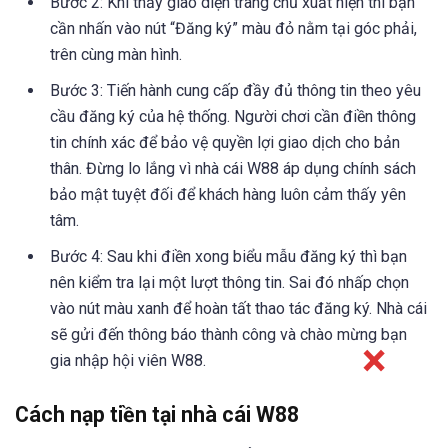
Bước 2: Khi thấy giao diện trang chủ xuất hiện thì bạn
cần nhấn vào nút “Đăng ký” màu đỏ nằm tại góc phải,
trên cùng màn hình.
Bước 3: Tiến hành cung cấp đầy đủ thông tin theo yêu
cầu đăng ký của hệ thống. Người chơi cần điền thông
tin chính xác để bảo vệ quyền lợi giao dịch cho bản
thân. Đừng lo lắng vì nhà cái W88 áp dụng chính sách
bảo mật tuyệt đối để khách hàng luôn cảm thấy yên
tâm.
Bước 4: Sau khi điền xong biểu mẫu đăng ký thì bạn
nên kiểm tra lại một lượt thông tin. Sai đó nhấp chọn
vào nút màu xanh để hoàn tất thao tác đăng ký. Nhà cái
sẽ gửi đến thông báo thành công và chào mừng bạn
gia nhập hội viên W88.
Cách nạp tiền tại nhà cái W88