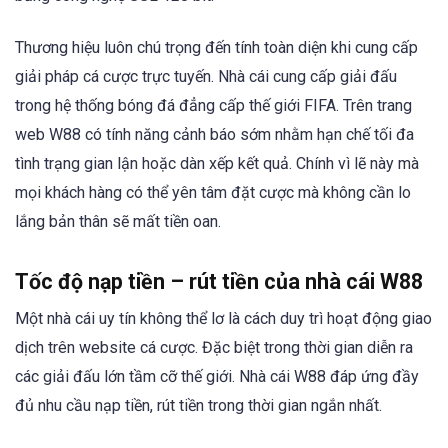
Thương hiệu luôn chú trọng đến tính toàn diện khi cung cấp
giải pháp cá cược trực tuyến. Nhà cái cung cấp giải đấu
trong hệ thống bóng đá đẳng cấp thế giới FIFA. Trên trang
web W88 có tính năng cảnh báo sớm nhằm hạn chế tối đa
tình trạng gian lận hoặc dàn xếp kết quả. Chính vì lẽ này mà
mọi khách hàng có thể yên tâm đặt cược mà không cần lo
lắng bản thân sẽ mất tiền oan.
Tốc độ nạp tiền – rút tiền của nhà cái W88
Một nhà cái uy tín không thể lơ là cách duy trì hoạt động giao
dịch trên website cá cược. Đặc biệt trong thời gian diễn ra
các giải đấu lớn tầm cỡ thế giới. Nhà cái W88 đáp ứng đầy
đủ nhu cầu nạp tiền, rút tiền trong thời gian ngắn nhất.