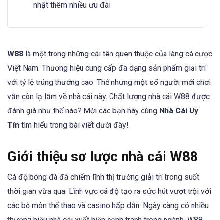
nhật thêm nhiều ưu đãi
W88
là một trong những cái tên quen thuộc của làng cá cược
Việt Nam. Thương hiệu cung cấp đa dạng sản phẩm giải trí
với tỷ lệ trúng thưởng cao. Thế nhưng một số người mới chơi
vẫn còn lạ lẫm về nhà cái này. Chất lượng nhà cái W88 được
đánh giá như thế nào? Mời các bạn hãy cùng
Nhà Cái Uy
Tín
tìm hiểu trong bài viết dưới đây!
Giới thiệu sơ lược nhà cái W88
Cá độ bóng đá đã chiếm lĩnh thị trường giải trí trong suốt
thời gian vừa qua. Lĩnh vực cá độ tạo ra sức hút vượt trội với
các bộ môn thể thao và casino hấp dẫn. Ngày càng có nhiều
thương hiệu nhà cái xuất hiện cạnh tranh trong ngành. W88