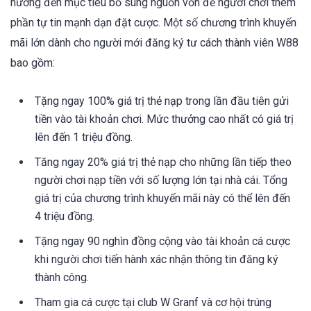
hướng đến mục tiêu bổ sung nguồn vốn để người chơi thêm
phần tự tin mạnh dạn đặt cược. Một số chương trình khuyến
mãi lớn dành cho người mới đăng ký tư cách thành viên W88
bao gồm:
Tặng ngay 100% giá trị thẻ nạp trong lần đầu tiên gửi
tiền vào tài khoản chơi. Mức thưởng cao nhất có giá trị
lên đến 1 triệu đồng.
Tăng ngay 20% giá trị thẻ nạp cho những lần tiếp theo
người chơi nạp tiền với số lượng lớn tại nhà cái. Tổng
giá trị của chương trình khuyến mãi này có thể lên đến
4 triệu đồng.
Tặng ngay 90 nghìn đồng cộng vào tài khoản cá cược
khi người chơi tiến hành xác nhận thông tin đăng ký
thành công.
Tham gia cá cược tại club W Granf và cơ hội trúng