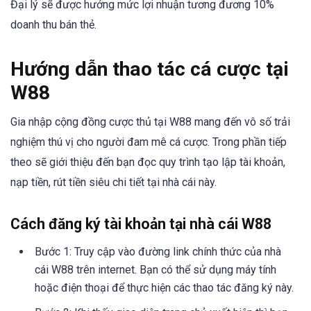
Đại lý sẽ được hưởng mức lợi nhuận tương đương 10%
doanh thu bán thẻ.
Hướng dẫn thao tác cá cược tại
W88
Gia nhập cộng đồng cược thủ tại W88 mang đến vô số trải
nghiệm thú vị cho người đam mê cá cược. Trong phần tiếp
theo sẽ giới thiệu đến bạn đọc quy trình tạo lập tài khoản,
nạp tiền, rút tiền siêu chi tiết tại nhà cái này.
Cách đăng ký tài khoản tại nhà cái W88
Bước 1: Truy cập vào đường link chính thức của nhà
cái W88 trên internet. Bạn có thể sử dụng máy tính
hoặc điện thoại để thực hiện các thao tác đăng ký này.