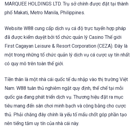
MARQUEE HOLDINGS LTD. Trụ sở chính được đặt tại thành
phố Makati, Metro Manila, Philippines.
Website W88 cung cấp dịch vụ cá độ trực tuyến hợp pháp
đã được kiểm duyệt bởi tổ chức quản lý Casino Thế giới
First Cagayan Leisure & Resort Corporation (CEZA). Đây là
một trong những tổ chức quản lý dịch vụ cá cược uy tín nhất
có quy mô trên toàn thế giới.
Tiền thân là một nhà cái quốc tế du nhập vào thị trường Việt
Nam. W88 tuân thủ nghiêm ngặt quy định, thể chế tại mỗi
quốc gia đang phát triển dịch vụ. Thương hiệu đặt ra mục
tiêu mang đến sân chơi minh bạch và công bằng cho cược
thủ. Phải chăng đây chính là yếu tố mấu chốt góp phần tạo
nên tiếng tăm uy tín của nhà cái này.