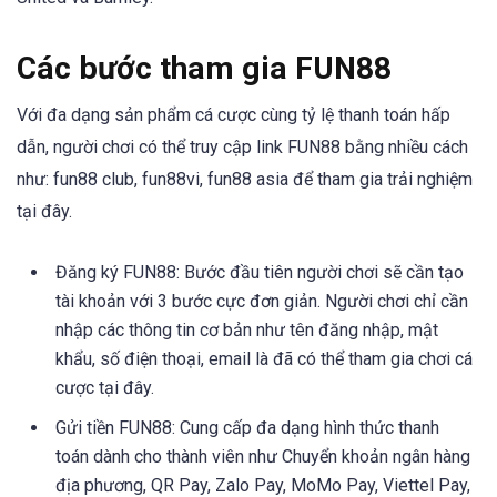
Các bước tham gia FUN88
Với đa dạng sản phẩm cá cược cùng tỷ lệ thanh toán hấp
dẫn, người chơi có thể truy cập link FUN88 bằng nhiều cách
như: fun88 club, fun88vi, fun88 asia để tham gia trải nghiệm
tại đây.
Đăng ký FUN88: Bước đầu tiên người chơi sẽ cần tạo
tài khoản với 3 bước cực đơn giản. Người chơi chỉ cần
nhập các thông tin cơ bản như tên đăng nhập, mật
khẩu, số điện thoại, email là đã có thể tham gia chơi cá
cược tại đây.
Gửi tiền FUN88: Cung cấp đa dạng hình thức thanh
toán dành cho thành viên như Chuyển khoản ngân hàng
địa phương, QR Pay, Zalo Pay, MoMo Pay, Viettel Pay,