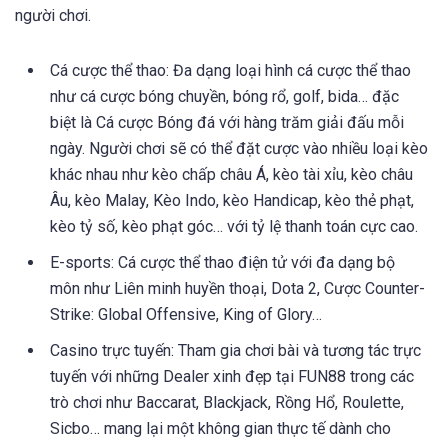
người chơi.
Cá cược thể thao: Đa dạng loại hình cá cược thể thao
như cá cược bóng chuyền, bóng rổ, golf, bida… đặc
biệt là Cá cược Bóng đá với hàng trăm giải đấu mỗi
ngày. Người chơi sẽ có thể đặt cược vào nhiều loại kèo
khác nhau như kèo chấp châu Á, kèo tài xỉu, kèo châu
Âu, kèo Malay, Kèo Indo, kèo Handicap, kèo thẻ phạt,
kèo tỷ số, kèo phạt góc… với tỷ lệ thanh toán cực cao.
E-sports: Cá cược thể thao điện tử với đa dạng bộ
môn như Liên minh huyền thoại, Dota 2, Cược Counter-
Strike: Global Offensive, King of Glory…
Casino trực tuyến: Tham gia chơi bài và tương tác trực
tuyến với những Dealer xinh đẹp tại FUN88 trong các
trò chơi như Baccarat, Blackjack, Rồng Hổ, Roulette,
Sicbo… mang lại một không gian thực tế dành cho