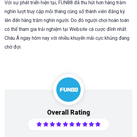
Với sự phát triển hiện tại, FUN88 đã thu hút hơn hàng trăm
nghìn lượt truy cập mỗi tháng cùng số thành viên đăng ký
lên đến hàng trăm nghìn người. Do đó người chơi hoàn toàn
có thể tham gia trải nghiệm tại Website cá cược đỉnh nhất
Châu Á ngay hôm nay với nhiều khuyến mãi cực khủng đang
chờ đợi.
Overall Rating