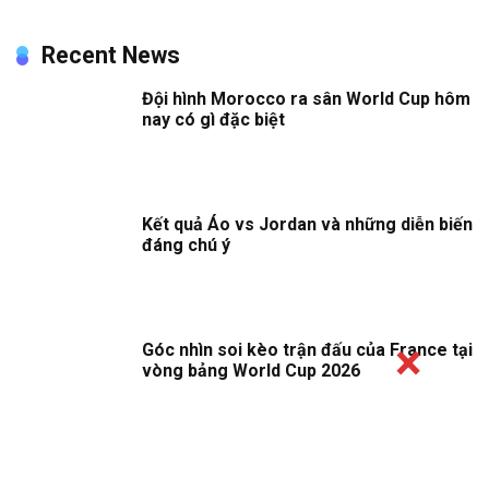
Recent News
Đội hình Morocco ra sân World Cup hôm
nay có gì đặc biệt
Kết quả Áo vs Jordan và những diễn biến
đáng chú ý
Góc nhìn soi kèo trận đấu của France tại
vòng bảng World Cup 2026