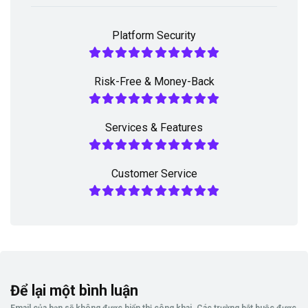
Platform Security
Risk-Free & Money-Back
Services & Features
Customer Service
Để lại một bình luận