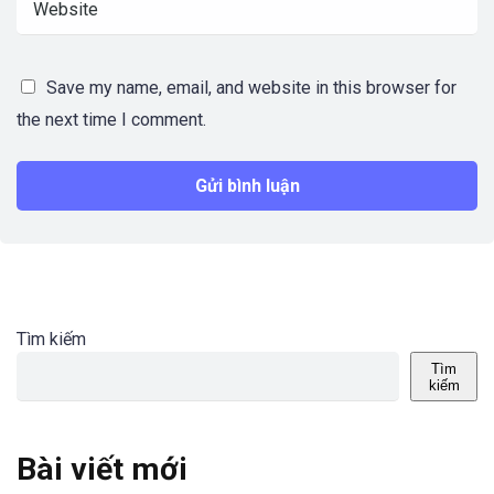
Save my name, email, and website in this browser for
the next time I comment.
Tìm kiếm
Tìm
kiếm
Bài viết mới