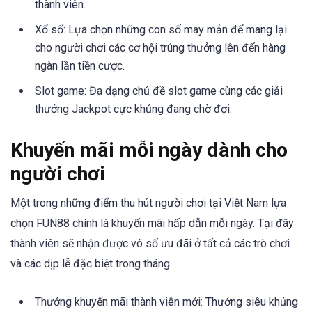
thành viên.
Xổ số: Lựa chọn những con số may mắn để mang lại
cho người chơi các cơ hội trúng thưởng lên đến hàng
ngàn lần tiền cược.
Slot game: Đa dạng chủ đề slot game cùng các giải
thưởng Jackpot cực khủng đang chờ đợi.
Khuyến mãi mỗi ngày dành cho
người chơi
Một trong những điểm thu hút người chơi tại Việt Nam lựa
chọn FUN88 chính là khuyến mãi hấp dẫn mỗi ngày. Tại đây
thành viên sẽ nhận được vô số ưu đãi ở tất cả các trò chơi
và các dịp lễ đặc biệt trong tháng.
Thưởng khuyến mãi thành viên mới: Thưởng siêu khủng