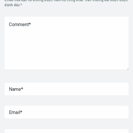
Email của bạn sẽ không được hiển thị công khai.
Các trường bắt buộc được
đánh dấu
*