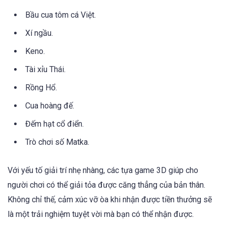
Bầu cua tôm cá Việt.
Xí ngầu.
Keno.
Tài xỉu Thái.
Rồng Hổ.
Cua hoàng đế.
Đếm hạt cổ điển.
Trò chơi số Matka.
Với yếu tố giải trí nhẹ nhàng, các tựa game 3D giúp cho
người chơi có thể giải tỏa được căng thẳng của bản thân.
Không chỉ thế, cảm xúc vỡ òa khi nhận được tiền thưởng sẽ
là một trải nghiệm tuyệt vời mà bạn có thể nhận được.