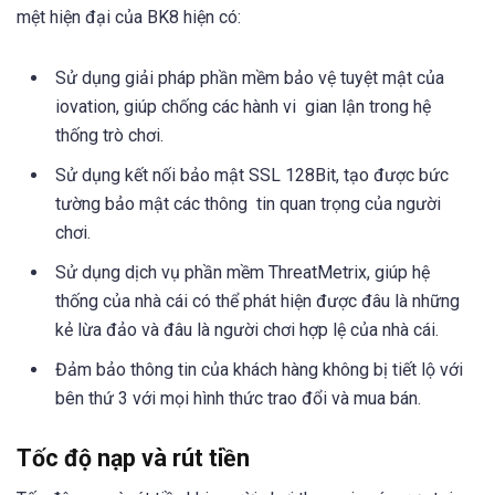
mệt hiện đại của BK8 hiện có:
Sử dụng giải pháp phần mềm bảo vệ tuyệt mật của
iovation, giúp chống các hành vi gian lận trong hệ
thống trò chơi.
Sử dụng kết nối bảo mật SSL 128Bit, tạo được bức
tường bảo mật các thông tin quan trọng của người
chơi.
Sử dụng dịch vụ phần mềm ThreatMetrix, giúp hệ
thống của nhà cái có thể phát hiện được đâu là những
kẻ lừa đảo và đâu là người chơi hợp lệ của nhà cái.
Đảm bảo thông tin của khách hàng không bị tiết lộ với
bên thứ 3 với mọi hình thức trao đổi và mua bán.
Tốc độ nạp và rút tiền