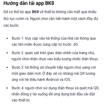
Hướng dẫn tải app BK8
Để có thể tải app
BK8
về thiết bị không cần mất quá nhiều
thủ tục rườm rà. Người chơi cần tiến hành một cách đầy đủ
các bước:
Bước 1: truy cập vào hệ thống của nhà cái thông qua
các tên miền được cung cấp từ trước đó.
Bước 2: quan sát trên giao diện chính của trang chủ,
người chơi nhấn chọn vào biểu tượng chiếc điện thoại.
Bước 3: hệ thống sẽ chuyển tiếp người chơi sang với
một giao diện mới. Ở đây sẽ có những mã QR tương
ứng với hệ điều hành Android và IOS.
Bước 4: người chơi sử dụng điện thoại và quét mã QR,
nhấn đồng ý tải xuống để ứng dụng bắt đầu cài đặt
vào thiết bị.