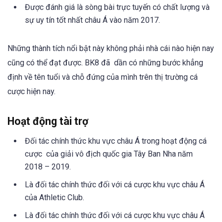
Được đánh giá là sòng bài trực tuyến có chất lượng và
sự uy tín tốt nhất châu Á vào năm 2017.
Những thành tích nổi bật này không phải nhà cái nào hiện nay
cũng có thể đạt được. BK8 đã dần có những bước khẳng
định về tên tuổi và chỗ đứng của mình trên thị trường cá
cược hiện nay.
Hoạt động tài trợ
Đối tác chính thức khu vực châu Á trong hoạt động cá
cược của giải vô địch quốc gia Tây Ban Nha năm
2018 – 2019.
Là đối tác chính thức đối với cá cược khu vực châu Á
của Athletic Club.
Là đối tác chính thức đối với cá cược khu vực châu Á