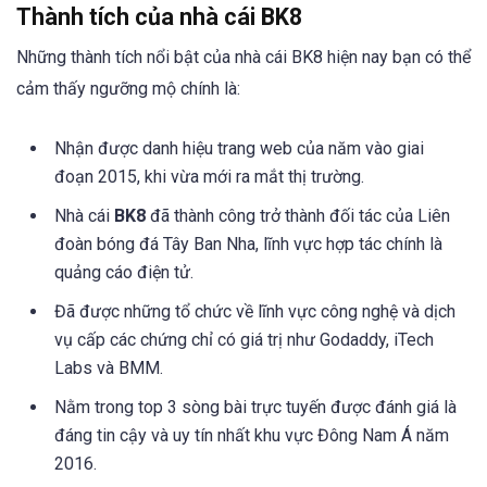
Thành tích của nhà cái BK8
Những thành tích nổi bật của nhà cái BK8 hiện nay bạn có thể
cảm thấy ngưỡng mộ chính là:
Nhận được danh hiệu trang web của năm vào giai
đoạn 2015, khi vừa mới ra mắt thị trường.
Nhà cái
BK8
đã thành công trở thành đối tác của Liên
đoàn bóng đá Tây Ban Nha, lĩnh vực hợp tác chính là
quảng cáo điện tử.
Đã được những tổ chức về lĩnh vực công nghệ và dịch
vụ cấp các chứng chỉ có giá trị như Godaddy, iTech
Labs và BMM.
Nằm trong top 3 sòng bài trực tuyến được đánh giá là
đáng tin cậy và uy tín nhất khu vực Đông Nam Á năm
2016.