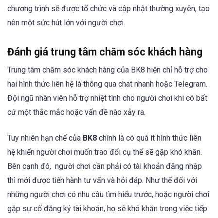
chương trình sẽ được tổ chức và cập nhật thường xuyên, tạo
nên một sức hút lớn với người chơi.
Đánh giá trung tâm chăm sóc khách hàng
Trung tâm chăm sóc khách hàng của BK8 hiện chỉ hỗ trợ cho
hai hình thức liên hệ là thông qua chat nhanh hoặc Telegram.
Đội ngũ nhân viên hỗ trợ nhiệt tình cho người chơi khi có bất
cứ một thắc mắc hoặc vấn đề nào xảy ra.
Tuy nhiên hạn chế của
BK8
chính là có quá ít hình thức liên
hệ khiến người chơi muốn trao đổi cụ thể sẽ gặp khó khăn.
Bên cạnh đó, người chơi cần phải có tài khoản đăng nhập
thì mới được tiến hành tư vấn và hỏi đáp. Như thế đối với
những người chơi có nhu cầu tìm hiểu trước, hoặc người chơi
gặp sự cố đăng ký tài khoản, họ sẽ khó khăn trong việc tiếp