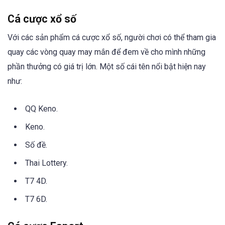
Cá cược xổ số
Với các sản phẩm cá cược xổ số, người chơi có thể tham gia
quay các vòng quay may mắn để đem về cho mình những
phần thưởng có giá trị lớn. Một số cái tên nổi bật hiện nay
như:
QQ Keno.
Keno.
Số đề.
Thai Lottery.
T7 4D.
T7 6D.