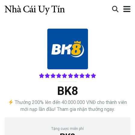
BK8
Thưởng 200% lên đến 40.000.000 VNĐ cho thành viên
mới nạp lần đầu! Tham gia nhận thưởng ngay.
Tặng cược miễn phí