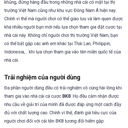
khủng, đứng hàng đầu trong những nhà cái có mặt tại thị
trường Việt Nam cũng như khu vực Đông Nam Á hiện nay.
Chính vì thế mà người chơi có thể giao lưu và làm quen được
khá nhiều người bạn mới nếu lựa chọn tham gia đặt cược tại
nhà cái này. Không chỉ người chơi thị trường Việt Nam, bạn
có thể bắt gặp các anh em khác tại Thái Lan, Philippin,
Indonesia,… khi lựa chọn tham gia vào tên miền quốc tế của
nhà cái.
Trải nghiệm của người dùng
Đa phần người dùng đều có trải nghiệm vô cùng hài lòng khi
tham gia vào nhà cái cá cược
BK8
. Họ đều cảm nhận được
nhu cầu về giải trí của mình đã được đáp ứng một cách đầy
đủ với chất lượng cao. Chính vì thế, đánh giá tiêu cực của
người chơi đối với cái tên BK8 tương đối hiếm gặp.