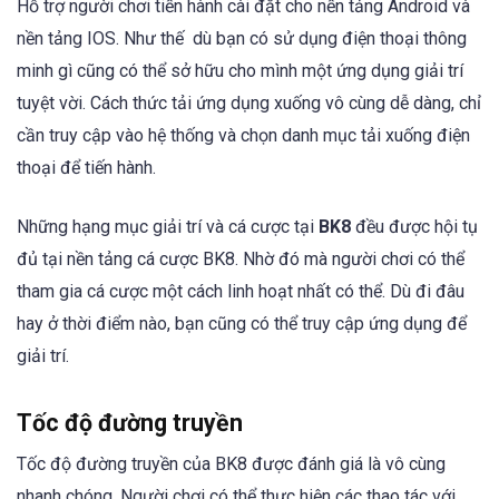
Hỗ trợ người chơi tiến hành cài đặt cho nền tảng Android và
nền tảng IOS. Như thế dù bạn có sử dụng điện thoại thông
minh gì cũng có thể sở hữu cho mình một ứng dụng giải trí
tuyệt vời. Cách thức tải ứng dụng xuống vô cùng dễ dàng, chỉ
cần truy cập vào hệ thống và chọn danh mục tải xuống điện
thoại để tiến hành.
Những hạng mục giải trí và cá cược tại
BK8
đều được hội tụ
đủ tại nền tảng cá cược BK8. Nhờ đó mà người chơi có thể
tham gia cá cược một cách linh hoạt nhất có thể. Dù đi đâu
hay ở thời điểm nào, bạn cũng có thể truy cập ứng dụng để
giải trí.
Tốc độ đường truyền
Tốc độ đường truyền của BK8 được đánh giá là vô cùng
nhanh chóng. Người chơi có thể thực hiện các thao tác với