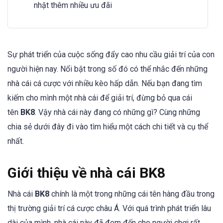
nhật thêm nhiều ưu đãi
Sự phát triển của cuộc sống đẩy cao nhu cầu giải trí của con
người hiện nay. Nổi bật trong số đó có thể nhắc đến những
nhà cái cá cược với nhiều kèo hấp dẫn. Nếu bạn đang tìm
kiếm cho mình một nhà cái để giải trí, đừng bỏ qua cái
tên
BK8
. Vậy nhà cái này đang có những gì? Cùng những
chia sẻ dưới đây đi vào tìm hiểu một cách chi tiết và cụ thể
nhất.
Giới thiệu về nhà cái BK8
Nhà cái
BK8
chính là một trong những cái tên hàng đầu trong
thị trường giải trí cá cược châu Á. Với quá trình phát triển lâu
dài của mình, nhà cái này đã đem đến cho người chơi rất