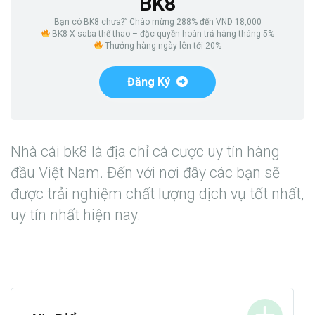
BK8
Bạn có BK8 chưa?” Chào mừng 288% đến VND 18,000
BK8 X saba thể thao – đặc quyền hoàn trả hàng tháng 5%
Thưởng hàng ngày lên tới 20%
Đăng Ký
Nhà cái bk8 là địa chỉ cá cược uy tín hàng
đầu Việt Nam. Đến với nơi đây các bạn sẽ
được trải nghiệm chất lượng dịch vụ tốt nhất,
uy tín nhất hiện nay.