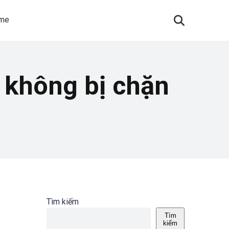
ame
 không bị chặn
Tìm kiếm
Tìm
kiếm