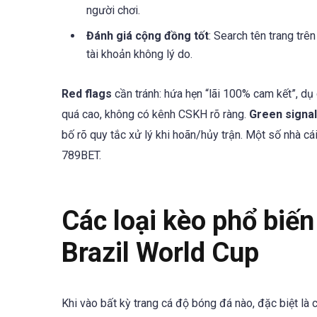
người chơi.
Đánh giá cộng đồng tốt
: Search tên trang trê
tài khoản không lý do.
Red flags
cần tránh: hứa hẹn “lãi 100% cam kết”, dụ 
quá cao, không có kênh CSKH rõ ràng.
Green signa
bố rõ quy tắc xử lý khi hoãn/hủy trận. Một số nhà c
789BET.
Các loại kèo phổ biến
Brazil World Cup
Khi vào bất kỳ trang cá độ bóng đá nào, đặc biệt là