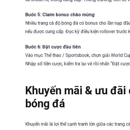
Bước 5: Claim bonus chào mừng
Nhiều trang cá độ bóng đá có bonus cho lần nạp đầ
nếu được cung cấp. Đọc kỹ điều kiện rollover trước k
Bước 6: Đặt cược đầu tiên
Vào mục Thể thao / Sportsbook, chọn giải World Cup, 
Nhập số tiền cược, kiểm tra lại vé rồi nhấn “Đặt cượ
Khuyến mãi & ưu đãi 
bóng đá
Khuyến mãi là lợi thế cạnh tranh lớn giữa các trang