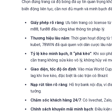
Chọn đúng trang cá độ bóng đá uy tín quan trọng khôn
biến động liên tục, cần nơi đủ mạnh và minh bạch để 
Giấy phép rõ ràng
: Ưu tiên trang có license 
m88, fun88 đều công khai thông tin pháp lý.
Thương hiệu lâu năm
: Thời gian hoạt động từ
kubet, 78WIN đã quá quen với dân cược lâu nă
Tỷ lệ kèo minh bạch, ít “phá kèo”
: Khi soi p
cần trang không sửa kèo vô lý, không hủy vé 
Giao diện, tốc độ ổn định
: Vào mùa World Cup, 
lag khi live kèo, đặc biệt là các trận có Brazil.
Nạp rút tiền rõ ràng
: Hỗ trợ bank nội địa, ví đ
tưởng.
Chăm sóc khách hàng 24/7
: Có livechat, Za
Chính sách khuyến mãi minh bạch
: Điều kiện