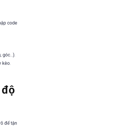
nhập code
, góc…).
y kèo.
 độ
rõ để tận