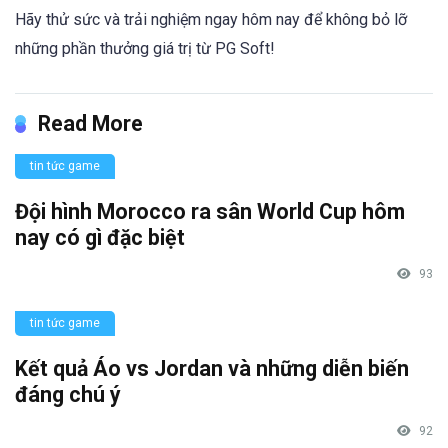
Hãy thử sức và trải nghiệm ngay hôm nay để không bỏ lỡ
những phần thưởng giá trị từ PG Soft!
Read More
tin tức game
Đội hình Morocco ra sân World Cup hôm
nay có gì đặc biệt
93
tin tức game
Kết quả Áo vs Jordan và những diễn biến
đáng chú ý
92