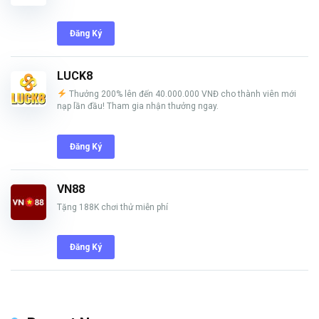
Đăng Ký
LUCK8
Thưởng 200% lên đến 40.000.000 VNĐ cho thành viên mới
nạp lần đầu! Tham gia nhận thưởng ngay.
Đăng Ký
VN88
Tặng 188K chơi thử miễn phí
Đăng Ký