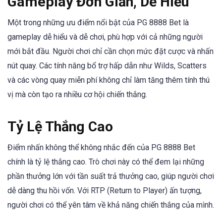
Gameplay Đơn Giản, Dễ Hiểu
Một trong những ưu điểm nổi bật của PG 8888 Bet là
gameplay dễ hiểu và dễ chơi, phù hợp với cả những người
mới bắt đầu. Người chơi chỉ cần chọn mức đặt cược và nhấn
nút quay. Các tính năng bổ trợ hấp dẫn như Wilds, Scatters
và các vòng quay miễn phí không chỉ làm tăng thêm tính thú
vị mà còn tạo ra nhiều cơ hội chiến thắng.
Tỷ Lệ Thắng Cao
Điểm nhấn không thể không nhắc đến của PG 8888 Bet
chính là tỷ lệ thắng cao. Trò chơi này có thể đem lại những
phần thưởng lớn với tần suất trả thưởng cao, giúp người chơi
dễ dàng thu hồi vốn. Với RTP (Return to Player) ấn tượng,
người chơi có thể yên tâm về khả năng chiến thắng của mình.