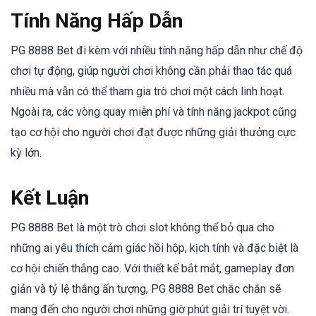
Tính Năng Hấp Dẫn
PG 8888 Bet đi kèm với nhiều tính năng hấp dẫn như chế độ
chơi tự động, giúp người chơi không cần phải thao tác quá
nhiều mà vẫn có thể tham gia trò chơi một cách linh hoạt.
Ngoài ra, các vòng quay miễn phí và tính năng jackpot cũng
tạo cơ hội cho người chơi đạt được những giải thưởng cực
kỳ lớn.
Kết Luận
PG 8888 Bet là một trò chơi slot không thể bỏ qua cho
những ai yêu thích cảm giác hồi hộp, kịch tính và đặc biệt là
cơ hội chiến thắng cao. Với thiết kế bắt mắt, gameplay đơn
giản và tỷ lệ thắng ấn tượng, PG 8888 Bet chắc chắn sẽ
mang đến cho người chơi những giờ phút giải trí tuyệt vời.