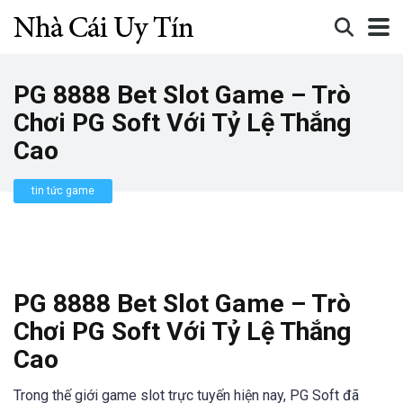
PG 8888 Bet Slot Game – Trò
Chơi PG Soft Với Tỷ Lệ Thắng
Cao
tin tức game
PG 8888 Bet Slot Game – Trò
Chơi PG Soft Với Tỷ Lệ Thắng
Cao
Trong thế giới game slot trực tuyến hiện nay, PG Soft đã