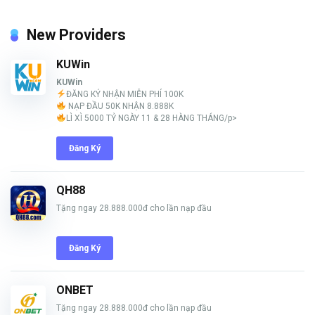
New Providers
KUWin
KUWin
ĐĂNG KÝ NHẬN MIỄN PHÍ 100K
NẠP ĐẦU 50K NHẬN 8.888K
LÌ XÌ 5000 TỶ NGÀY 11 & 28 HÀNG THÁNG/p>
Đăng Ký
QH88
Tặng ngay 28.888.000đ cho lần nạp đầu
Đăng Ký
ONBET
Tặng ngay 28.888.000đ cho lần nạp đầu