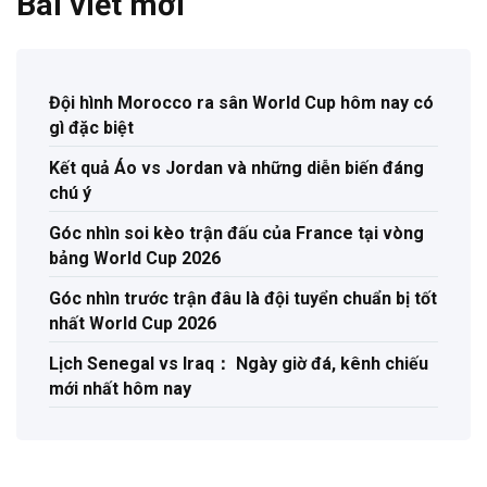
Bài viết mới
Đội hình Morocco ra sân World Cup hôm nay có
gì đặc biệt
Kết quả Áo vs Jordan và những diễn biến đáng
chú ý
Góc nhìn soi kèo trận đấu của France tại vòng
bảng World Cup 2026
Góc nhìn trước trận đâu là đội tuyển chuẩn bị tốt
nhất World Cup 2026
Lịch Senegal vs Iraq： Ngày giờ đá, kênh chiếu
mới nhất hôm nay