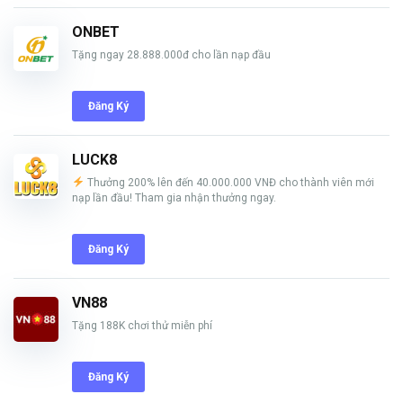
ONBET
Tặng ngay 28.888.000đ cho lần nạp đầu
Đăng Ký
LUCK8
Thưởng 200% lên đến 40.000.000 VNĐ cho thành viên mới
nạp lần đầu! Tham gia nhận thưởng ngay.
Đăng Ký
VN88
Tặng 188K chơi thử miễn phí
Đăng Ký