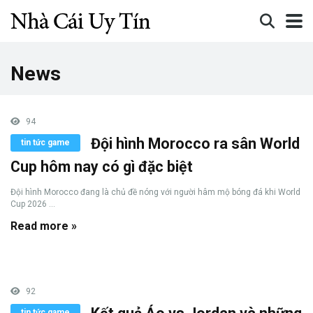
News
94
Đội hình Morocco ra sân World
tin tức game
Cup hôm nay có gì đặc biệt
Đội hình Morocco đang là chủ đề nóng với người hâm mộ bóng đá khi World
Cup 2026 ...
Read more »
92
tin tức game