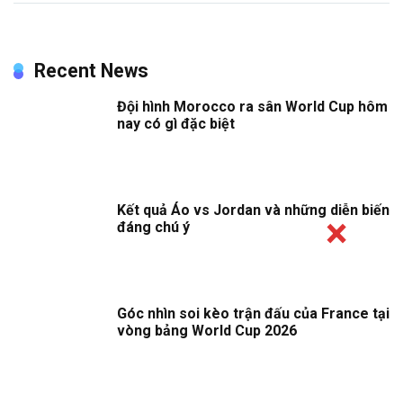
Recent News
Đội hình Morocco ra sân World Cup hôm
nay có gì đặc biệt
Kết quả Áo vs Jordan và những diễn biến
đáng chú ý
Góc nhìn soi kèo trận đấu của France tại
vòng bảng World Cup 2026