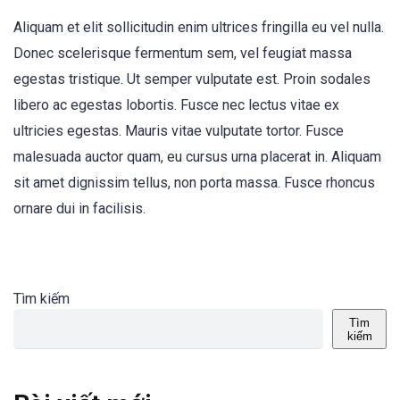
Aliquam et elit sollicitudin enim ultrices fringilla eu vel nulla.
Donec scelerisque fermentum sem, vel feugiat massa
egestas tristique. Ut semper vulputate est. Proin sodales
libero ac egestas lobortis. Fusce nec lectus vitae ex
ultricies egestas. Mauris vitae vulputate tortor. Fusce
malesuada auctor quam, eu cursus urna placerat in. Aliquam
sit amet dignissim tellus, non porta massa. Fusce rhoncus
ornare dui in facilisis.
Tìm kiếm
Tìm
kiếm