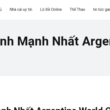
ủ
Nhà cái uy tín
Lô Đề Online
Thể Thao
tin tức g
ình Mạnh Nhất Arge