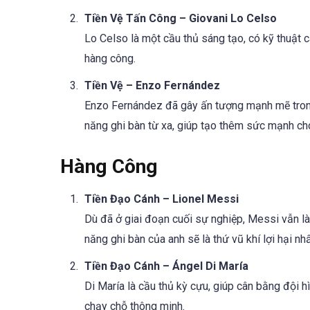
Tiền Vệ Tấn Công – Giovani Lo Celso
Lo Celso là một cầu thủ sáng tạo, có kỹ thuật c
hàng công.
Tiền Vệ – Enzo Fernández
Enzo Fernández đã gây ấn tượng mạnh mẽ trong
năng ghi bàn từ xa, giúp tạo thêm sức mạnh cho
Hàng Công
Tiền Đạo Cánh – Lionel Messi
Dù đã ở giai đoạn cuối sự nghiệp, Messi vẫn là
năng ghi bàn của anh sẽ là thứ vũ khí lợi hại nh
Tiền Đạo Cánh – Ángel Di María
Di María là cầu thủ kỳ cựu, giúp cân bằng đội 
chạy chỗ thông minh.