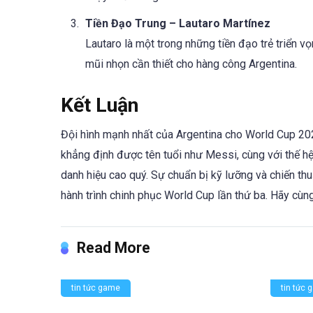
Tiền Đạo Trung – Lautaro Martínez
Lautaro là một trong những tiền đạo trẻ triển v
mũi nhọn cần thiết cho hàng công Argentina.
Kết Luận
Đội hình mạnh nhất của Argentina cho World Cup 202
khẳng định được tên tuổi như Messi, cùng với thế hệ
danh hiệu cao quý. Sự chuẩn bị kỹ lưỡng và chiến thuậ
hành trình chinh phục World Cup lần thứ ba. Hãy cùng
Read More
tin tức game
tin tức