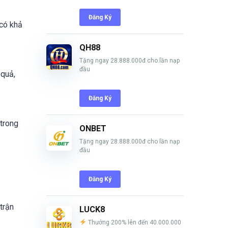
Đăng Ký
 có khả
QH88
Tặng ngay 28.888.000đ cho lần nạp
đầu
 quả,
Đăng Ký
 trong
ONBET
Tặng ngay 28.888.000đ cho lần nạp
đầu
Đăng Ký
trận
LUCK8
Thưởng 200% lên đến 40.000.000