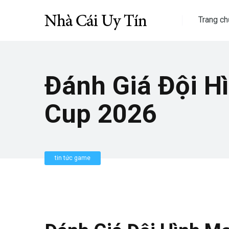
Trang ch
Đánh Giá Đội H
Cup 2026
tin tức game