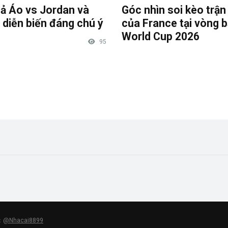
uả Áo vs Jordan và
Góc nhìn soi kèo trận
diễn biến đáng chú ý
của France tại vòng 
World Cup 2026
95
m：
@Nhacai8899