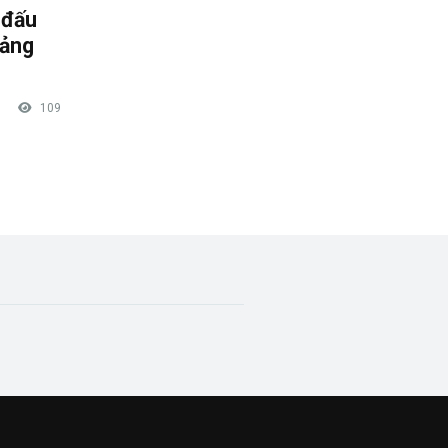
 đấu
bảng
109