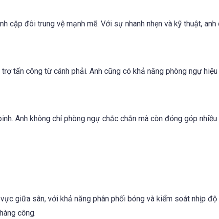
nh cặp đôi trung vệ mạnh mẽ. Với sự nhanh nhẹn và kỹ thuật, anh
ỗ trợ tấn công từ cánh phải. Anh cũng có khả năng phòng ngự hiệu
n binh. Anh không chỉ phòng ngự chắc chắn mà còn đóng góp nhiều
u vực giữa sân, với khả năng phân phối bóng và kiểm soát nhịp độ 
 hàng công.